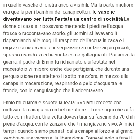
in quelle vasche di pietra ancora visibili. Ma la parte migliore
era quella per i bambini dei canapicoltori:
le vasche
diventavano per tutta l’estate un centro di socialità
.Le
donne di casa si riposavano mettendo i piedi nell’acqua
fresca e raccontavano storie, gli uomini si lavavano lì
risparmiando alle mogli il trasporto dell’acqua in casa e i
ragazzi ci nuotavano e insegnavano a nuotare ai più piccoli,
spesso usando zucche vuote come galleggianti. Poi arrivò la
guerra, il padre di Ennio fu richiamato e un’estate nel
maceratoio vi misero anche due partigiani, che durante una
perquisizione resistettero lì sotto mezz’ora, in mezzo alla
canapa in macerazione, respirando a pelo d’acqua tra le
fronde, con le sanguisughe che li addentavano.
Ennio mi guarda e scuote la testa: «Voialtri credete che
coltivare la canapa sia un bel mestiere… Forse oggi che si fa
tutto con i trattori. Una volta dovevi tirar su fascine da 70 chili
piene d’acqua, con le zanzare che ti mangiavano vivo. Ai miei
tempi, quando siamo passati dalla canapa all’orzo e al grano,
sembrava una vacanza, la liberazione. Tornerei solo a fare il