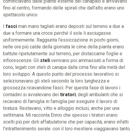
cominciavano dalle piante esterne del canapaio e arrivavano
fino al centro, formando delle spirali che dall’alto erano uno
spettacolo unico.
I
fasci
man mano tagliati erano deposti sul terreno a due a
due a formare una croce perché il sole li asciugasse
uniformemente. Raggiunta l’essiccazione in pochi giorni,
nelle ore più calde della giornata le cime della pianta erano
battute ripetutamente sul terreno, per distaccarne foglie e
infiorescenze. Gli
steli
venivano poi ammassati a forma di
cono, legati con steli di canapa dalla cima fino alla metà del
loro sviluppo. A questo punto del processo lavorativo si
selezionavano gli steli secondo la loro lunghezza e
grossezza ricavandone fasci. Per questa fase di lavoro i
contadini si avvalevano dei
tiratori
, degli ambulanti che si
recavano di famiglia in famiglia per eseguire il lavoro di
tiratura. Restavano, vitto e alloggio inclusi, anche per una
settimana. Mi racconta Ennio che spesso i tiratori erano
scelti più per doti affabulatorie che per capacità, erano infatti
l’intrattenimento serale: con il loro mestiere viaggiavano tanto