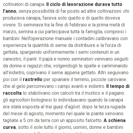
coltivatori di canapa.
Il ciclo di lavorazione durava tutto
l’anno
, senza possibilità di far posto ad altre coltivazioni: chi
produceva canapa, faceva solo quello e di quello doveva
vivere. Si seminava tra la fine di febbraio e la prima metà di
marzo, semina a cui partecipava tutta la famiglia, compresi i
bambini. Nell’operazione manuale i contadini calibravano con
esperienza la quantità di seme da distribuire e la forza di
gettata, spargendo uniformemente i semi contenuti in un
canestro, il panìr. Il papà e nonno seminatori venivano seguiti
da donne e ragazzi che, volgendogli le spalle e camminando
all’indietro, coprivano il seme appena gettato. Altri seguivano
poi con il
rastrello
per spianare il terreno, piccole carovane
che al gelo percorrevano i campi avanti e indietro.
Il tempo di
raccolta
lo stabilivano con calcoli tra il mistico e il pagano:
gli agricoltori bolognesi lo individuavano quando la canapa
era stata esposta al trai guaz d’agòst: dopo la terza rugiada
del mese di agosto, momento nel quale le piante venivano
tagliate a 5 cm da terra con un apposito falcetto.
A schiena
curva
, sotto il sole tutto il giorno, uomini, donne e bambini