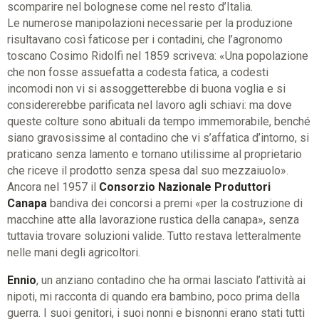
scomparire nel bolognese come nel resto d’Italia.
Le numerose manipolazioni necessarie per la produzione
risultavano così faticose per i contadini, che l’agronomo
toscano Cosimo Ridolfi nel 1859 scriveva: «Una popolazione
che non fosse assuefatta a codesta fatica, a codesti
incomodi non vi si assoggetterebbe di buona voglia e si
considererebbe parificata nel lavoro agli schiavi: ma dove
queste colture sono abituali da tempo immemorabile, benché
siano gravosissime al contadino che vi s’affatica d’intorno, si
praticano senza lamento e tornano utilissime al proprietario
che riceve il prodotto senza spesa dal suo mezzaiuolo».
Ancora nel 1957 il
Consorzio Nazionale Produttori
Canapa
bandiva dei concorsi a premi «per la costruzione di
macchine atte alla lavorazione rustica della canapa», senza
tuttavia trovare soluzioni valide. Tutto restava letteralmente
nelle mani degli agricoltori.
Ennio
, un anziano contadino che ha ormai lasciato l’attività ai
nipoti, mi racconta di quando era bambino, poco prima della
guerra. I suoi genitori, i suoi nonni e bisnonni erano stati tutti