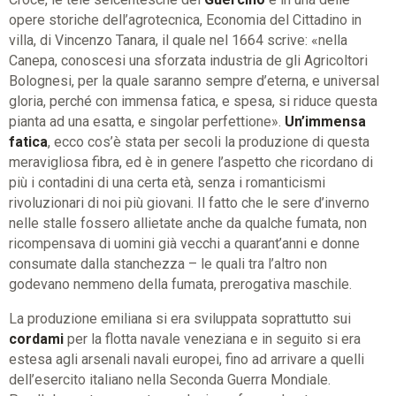
opere storiche dell’agrotecnica, Economia del Cittadino in
villa, di Vincenzo Tanara, il quale nel 1664 scrive: «nella
Canepa, conoscesi una sforzata industria de gli Agricoltori
Bolognesi, per la quale saranno sempre d’eterna, e universal
gloria, perché con immensa fatica, e spesa, si riduce questa
pianta ad una esatta, e singolar perfettione».
Un’immensa
fatica
, ecco cos’è stata per secoli la produzione di questa
meravigliosa fibra, ed è in genere l’aspetto che ricordano di
più i contadini di una certa età, senza i romanticismi
rivoluzionari di noi più giovani. Il fatto che le sere d’inverno
nelle stalle fossero allietate anche da qualche fumata, non
ricompensava di uomini già vecchi a quarant’anni e donne
consumate dalla stanchezza – le quali tra l’altro non
godevano nemmeno della fumata, prerogativa maschile.
La produzione emiliana si era sviluppata soprattutto sui
cordami
per la flotta navale veneziana e in seguito si era
estesa agli arsenali navali europei, fino ad arrivare a quelli
dell’esercito italiano nella Seconda Guerra Mondiale.