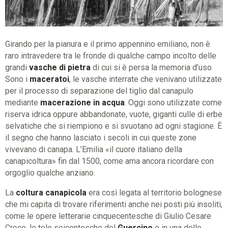
Girando per la pianura e il primo appennino emiliano, non è
raro intravedere tra le fronde di qualche campo incolto delle
grandi
vasche di pietra
di cui si è persa la memoria d’uso.
Sono i
maceratoi
, le vasche interrate che venivano utilizzate
per il processo di separazione del tiglio dal canapulo
mediante
macerazione in acqua
. Oggi sono utilizzate come
riserva idrica oppure abbandonate, vuote, giganti culle di erbe
selvatiche che si riempiono e si svuotano ad ogni stagione. È
il segno che hanno lasciato i secoli in cui queste zone
vivevano di canapa. L’Emilia «il cuore italiano della
canapicoltura» fin dal 1500, come ama ancora ricordare con
orgoglio qualche anziano.
La
coltura canapicola
era così legata al territorio bolognese
che mi capita di trovare riferimenti anche nei posti più insoliti,
come le opere letterarie cinquecentesche di Giulio Cesare
Croce, le tele seicentesche del
Guercino
e in una delle