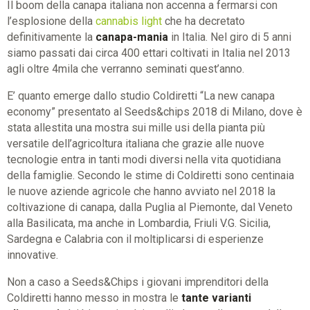
Il boom della canapa italiana non accenna a fermarsi con
l’esplosione della
cannabis light
che ha decretato
definitivamente la
canapa-mania
in Italia. Nel giro di 5 anni
siamo passati dai circa 400 ettari coltivati in Italia nel 2013
agli oltre 4mila che verranno seminati quest’anno.
E’ quanto emerge dallo studio Coldiretti “La new canapa
economy” presentato al Seeds&chips 2018 di Milano, dove è
stata allestita una mostra sui mille usi della pianta più
versatile dell’agricoltura italiana che grazie alle nuove
tecnologie entra in tanti modi diversi nella vita quotidiana
della famiglie. Secondo le stime di Coldiretti sono centinaia
le nuove aziende agricole che hanno avviato nel 2018 la
coltivazione di canapa, dalla Puglia al Piemonte, dal Veneto
alla Basilicata, ma anche in Lombardia, Friuli V.G. Sicilia,
Sardegna e Calabria con il moltiplicarsi di esperienze
innovative.
Non a caso a Seeds&Chips i giovani imprenditori della
Coldiretti hanno messo in mostra le
tante varianti