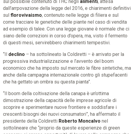
sul possibile contenuto di THC negli
alimenti
, attesa
dall’arrpovazione della legge del 2016, e chiarimenti definitivi
sul
florovivaismo
, contenuto nelle legge di filiera e sul
come tracciare le genetiche delle piante nel caso di vendita
ad esempio di talee. Con una legge giovane è normale che ci
siano delle correzioni in corso d’opera, ma, visto il fermento
di questi mesi, servirebbero chiarimenti tempestivi.
“Il
declino
– ha sottolineato la Coldiretti – è arrivato per la
progressiva industrializzazione e l’avvento del boom
economico che ha imposto sul mercato le fibre sintetiche, ma
anche dalla campagna internazionale contro gli stupefacenti
che ha gettato un ombra su questa pianta”.
“Il boom della coltivazione della canapa è un’ottima
dimostrazione della capacità delle imprese agricole di
scoprire e sperimentare nuove frontiere e soddisfare i
crescenti bisogni dei nuovi consumatori”, ha affermato il
presidente della Coldiretti
Roberto Moncalvo
nel
sottolineare che “proprio da queste esperienze di green