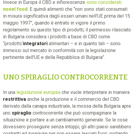
Invece in Europa il CBD e infiorescenze
sono considerati
novel food
. E quindi alimenti che “non sono stati consumati
in misura significativa dagli esseri umani nell’UE prima del 15
maggio 1997”, quando è entrato in vigore il primo
regolamento su questo tipo di prodotti, il permesso rilasciato
in Bulgaria considera i prodotti a base di CBD come
“prodotti/
integratori
alimentari – e in quanto tali – sono
immessi sul mercato in conformità con la legislazione
pertinente dell’UE e della Repubblica di Bulgaria”.
UNO SPIRAGLIO CONTROCORRENTE
In una
legislazione europea
che vuole interpretare in maniera
restrittiva
anche la produzione e il commercio del CBD
derivato dalla canapa industriale, la mossa della Bulgaria apre
uno
spiraglio
controcorrente che può scompaginare la
situazione e portare a un cambiamento generale. Se le cose
dovessero proseguire senza intoppi, gli altri paesi sarebbero
costretti ad inseguire per non essere lasciati fuori, portando