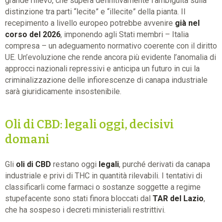
grande rilievo, che supera definitivamente l’ambiguità sulla
distinzione tra parti “lecite” e “illecite” della pianta. Il
recepimento a livello europeo potrebbe avvenire
già nel
corso del 2026
, imponendo agli Stati membri – Italia
compresa – un adeguamento normativo coerente con il diritto
UE. Un’evoluzione che rende ancora più evidente l’anomalia di
approcci nazionali repressivi e anticipa un futuro in cui la
criminalizzazione delle infiorescenze di canapa industriale
sarà giuridicamente insostenibile.
Oli di CBD: legali oggi, decisivi
domani
Gli
oli di CBD
restano oggi
legali
, purché derivati da canapa
industriale e privi di THC in quantità rilevabili. I tentativi di
classificarli come farmaci o sostanze soggette a regime
stupefacente sono stati finora bloccati dal
TAR del Lazio
,
che ha sospeso i decreti ministeriali restrittivi.