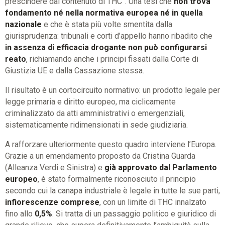
prescindere dal contenuto di THC”. Una tesi che
non trova
fondamento né nella normativa europea né in quella
nazionale
e che è stata più volte smentita dalla
giurisprudenza: tribunali e corti d’appello hanno ribadito che
in assenza di efficacia drogante non può configurarsi
reato
, richiamando anche i principi fissati dalla Corte di
Giustizia UE e dalla Cassazione stessa.
Il risultato è un cortocircuito normativo: un prodotto legale per
legge primaria e diritto europeo, ma ciclicamente
criminalizzato da atti amministrativi o emergenziali,
sistematicamente ridimensionati in sede giudiziaria.
A rafforzare ulteriormente questo quadro interviene l’Europa.
Grazie a un emendamento proposto da Cristina Guarda
(Alleanza Verdi e Sinistra) e
già approvato dal Parlamento
europeo
, è stato formalmente riconosciuto il principio
secondo cui la canapa industriale è legale in tutte le sue parti,
infiorescenze comprese
, con un limite di THC innalzato
fino allo
0,5%
. Si tratta di un passaggio politico e giuridico di