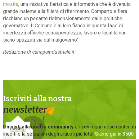
mostra
, una iniziativa fieristica e informativa che è divenuta
grande insieme alla filiera di riferimento. Comparto e fiera
rischiano un pesante ridimensionamento dalle politiche
governative. Il Comune è al loro fianco in questa fase di
incertezza affinché consapevolezza, lavoro e lagalità non
siano spazzati via dal malgoverno”.
Redazione di canapaindustriale.it
Iscriviti alla nostra
newsletter
Unisciti alla nostra community
e ricevi ogni mese contenuti
inediti e la selezioni degli articoli più letti!
Siamo già in 3500