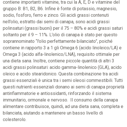
contiene importanti vitamine, tra cui la A, E, D e vitamine del
gruppo B: B1, B2, B6. Infine è fonte di potassio, magnesio,
sodio, fosforo, ferro e zinco. Gli acidi grassi contenuti
nell’olio, estratto dai semi di canapa, sono acidi grassi
polinsaturi (grassi buoni) per il 75 – 80% e acidi grassi saturi
soltanto per il 9 – 11%. L’olio di canapa è stato per questo
soprannominato “l’olio perfettamente bilanciato”, poiché
contiene in rapporto 3 a 1 gli Omega 6 (acido linoleico/LA) e
Omega 3 (acido alfa-linolenico/LNA), requisito ottimale per
una dieta sana. Inoltre, contiene piccole quantità di altri 3
acidi grassi polinsaturi: acido gamma-linolenico (GLA), acido
oleico e acido stearidonico. Questa combinazione tra acidi
grassi essenziali è unica tra i semi oleosi commestibili. Tutti
questi nutrienti essenziali donano ai semi di canapa proprietà
antinfiammatorie e antiossidanti, rinforzando il sistema
immunitario, ormonale e nervoso. Il consumo della canapa
alimentare contribuisce, quindi, ad una dieta sana, completa e
bilanciata, aiutando a mantenere un basso livello di
colesterolo.