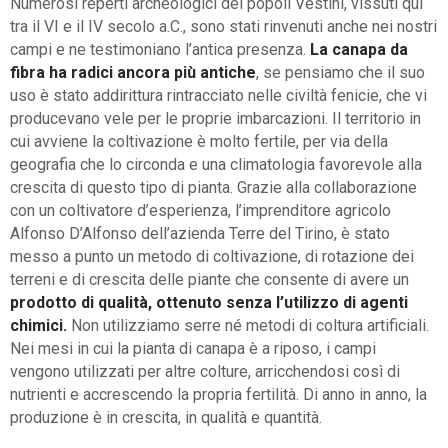
Numerosi reperti archeologici dei popoli Vestini, vissuti qui
tra il VI e il IV secolo a.C., sono stati rinvenuti anche nei nostri
campi e ne testimoniano l’antica presenza.
La canapa da
fibra ha radici ancora più antiche
, se pensiamo che il suo
uso è stato addirittura rintracciato nelle civiltà fenicie, che vi
producevano vele per le proprie imbarcazioni. Il territorio in
cui avviene la coltivazione è molto fertile, per via della
geografia che lo circonda e una climatologia favorevole alla
crescita di questo tipo di pianta. Grazie alla collaborazione
con un coltivatore d’esperienza, l’imprenditore agricolo
Alfonso D’Alfonso dell’azienda Terre del Tirino, è stato
messo a punto un metodo di coltivazione, di rotazione dei
terreni e di crescita delle piante che consente di avere un
prodotto di qualità, ottenuto senza l’utilizzo di agenti
chimici.
Non utilizziamo serre né metodi di coltura artificiali.
Nei mesi in cui la pianta di canapa è a riposo, i campi
vengono utilizzati per altre colture, arricchendosi così di
nutrienti e accrescendo la propria fertilità. Di anno in anno, la
produzione è in crescita, in qualità e quantità.