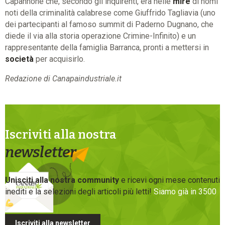
Capannone che, secondo gli inquirenti, era nelle
mire
di nomi
noti della criminalità calabrese come Giuffrido Tagliavia (uno
dei partecipanti al famoso summit di Paderno Dugnano, che
diede il via alla storia operazione Crimine-Infinito) e un
rappresentante della famiglia Barranca, pronti a mettersi in
società
per acquisirlo.
Redazione di Canapaindustriale.it
Iscriviti alla nostra
newsletter
Unisciti alla nostra community
e ricevi ogni mese contenuti
inediti e la selezioni degli articoli più letti!
Siamo già in 3500
Iscriviti alla newsletter