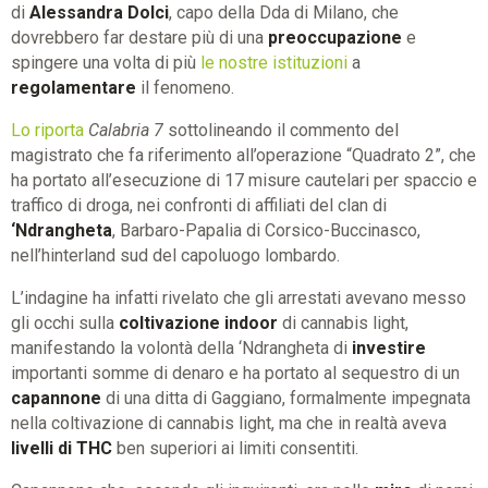
di
Alessandra Dolci
, capo della Dda di Milano, che
dovrebbero far destare più di una
preoccupazione
e
spingere una volta di più
le nostre istituzioni
a
regolamentare
il fenomeno.
Lo riporta
Calabria 7
sottolineando il commento del
magistrato che fa riferimento all’operazione “Quadrato 2”, che
ha portato all’esecuzione di 17 misure cautelari per spaccio e
traffico di droga, nei confronti di affiliati del clan di
‘Ndrangheta
, Barbaro-Papalia di Corsico-Buccinasco,
nell’hinterland sud del capoluogo lombardo.
L’indagine ha infatti rivelato che gli arrestati avevano messo
gli occhi sulla
coltivazione indoor
di cannabis light,
manifestando la volontà della ‘Ndrangheta di
investire
importanti somme di denaro e ha portato al sequestro di un
capannone
di una ditta di Gaggiano, formalmente impegnata
nella coltivazione di cannabis light, ma che in realtà aveva
livelli di THC
ben superiori ai limiti consentiti.