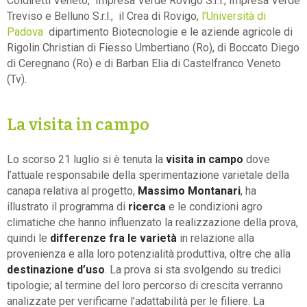
Coldiretti Veneto, Impresa Verde Rovigo S.r.l., Impresa Verde
Treviso e Belluno S.r.l., il Crea di Rovigo,
l’Università di
Padova
dipartimento Biotecnologie e le aziende agricole di
Rigolin Christian di Fiesso Umbertiano (Ro), di Boccato Diego
di Ceregnano (Ro) e di Barban Elia di Castelfranco Veneto
(Tv).
La visita in campo
Lo scorso 21 luglio si è tenuta la
visita in campo
dove
l’attuale responsabile della sperimentazione varietale della
canapa relativa al progetto,
Massimo Montanari
, ha
illustrato il programma di
ricerca
e le condizioni agro
climatiche che hanno influenzato la realizzazione della prova,
quindi le
differenze fra le varietà
in relazione alla
provenienza e alla loro potenzialità produttiva, oltre che alla
destinazione d’uso
. La prova si sta svolgendo su tredici
tipologie; al termine del loro percorso di crescita verranno
analizzate per verificarne l’adattabilità per le filiere. La