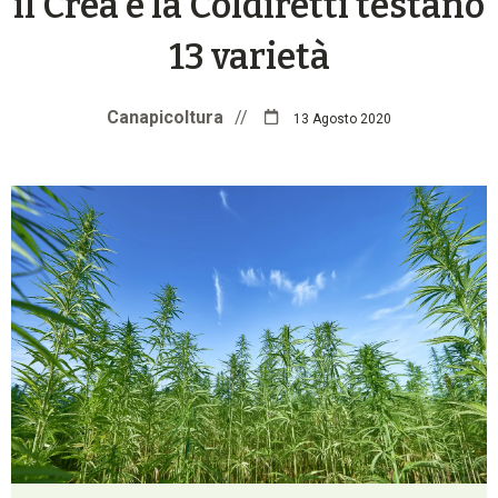
il Crea e la Coldiretti testano
13 varietà
Canapicoltura
//
13 Agosto 2020