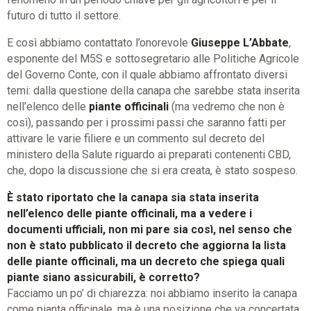
futuro di tutto il settore.
E così abbiamo contattato l’onorevole
Giuseppe L’Abbate
,
esponente del M5S e sottosegretario alle Politiche Agricole
del Governo Conte, con il quale abbiamo affrontato diversi
temi: dalla questione della canapa che sarebbe stata inserita
nell’elenco delle
piante officinali
(ma vedremo che non è
così), passando per i prossimi passi che saranno fatti per
attivare le varie filiere e un commento sul decreto del
ministero della Salute riguardo ai preparati contenenti CBD,
che, dopo la discussione che si era creata, è stato sospeso.
È stato riportato che la canapa sia stata inserita
nell’elenco delle piante officinali, ma a vedere i
documenti ufficiali, non mi pare sia così, nel senso che
non è stato pubblicato il decreto che aggiorna la lista
delle piante officinali, ma un decreto che spiega quali
piante siano assicurabili, è corretto?
Facciamo un po’ di chiarezza: noi abbiamo inserito la canapa
come pianta officinale, ma è una posizione che va concertata