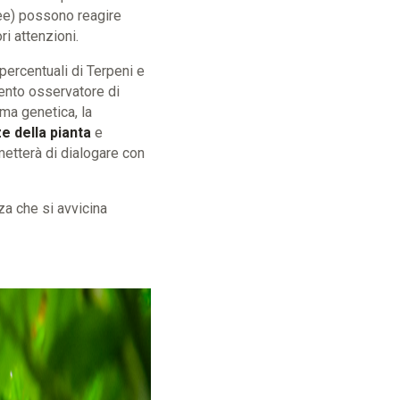
alee) possono reagire
i attenzioni.
e percentuali di Terpeni e
tento osservatore di
ma genetica, la
e della pianta
e
etterà di dialogare con
za che si avvicina