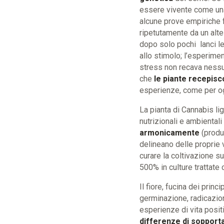
essere vivente come una
alcune prove empiriche f
ripetutamente da un alt
dopo solo pochi lanci l
allo stimolo; l’esperim
stress non recava nessun
che
le piante recepisc
esperienze, come per og
La pianta di Cannabis li
nutrizionali e ambientali
armonicamente
(produr
delineano delle proprie
curare la coltivazione su
500% in culture trattat
Il fiore, fucina dei princ
germinazione, radicazion
esperienze di vita posit
differenze di sopporta