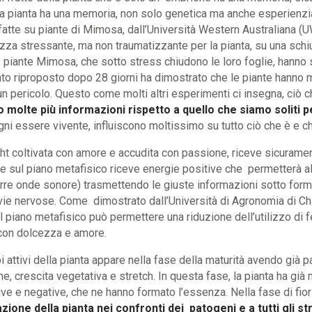
 pianta ha una memoria, non solo genetica ma anche esperienz
atte su piante di Mimosa, dall’Università Western Australiana (U
ezza stressante, ma non traumatizzante per la pianta, su una sc
e piante Mimosa, che sotto stress chiudono le loro foglie, hann
ento riproposto dopo 28 giorni ha dimostrato che le piante hanno
 pericolo. Questo come molti altri esperimenti ci insegna, ciò c
o molte più informazioni rispetto a quello che siamo soliti
ni essere vivente, influiscono moltissimo su tutto ciò che è e c
ght coltivata con amore e accudita con passione, riceve sicurame
 e sul piano metafisico riceve energie positive che permetterà all
re onde sonore) trasmettendo le giuste informazioni sotto forma 
 vie nervose. Come dimostrato dall’Università di Agronomia di C
l piano metafisico può permettere una riduzione dell’utilizzo di fe
e con dolcezza e amore.
ipi attivi della pianta appare nella fase della maturità avendo già p
e, crescita vegetativa e stretch. In questa fase, la pianta ha gi
ive e negative, che ne hanno formato l’essenza. Nella fase di fiori
zione della pianta nei confronti dei patogeni e a tutti gli s