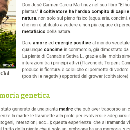
Don José Carmen Garcia Martinez nel suo libro “El h
plantas”
il coltivatore ha l’arduo compito di capire
natura
, non solo sul piano fisico (aqua, aria, concimi,
che non è abituato a vedere e non più capace di perce
metafisico
della natura.
Dare
amore
ed
energie positive
al mondo vegetale 
qualunque
concime
in commercio, già dimostrato da m
La pianta di Cannabis Sativa L., grazie alle moltissime
interazioni tra i principi attivi (Flavonoidi, Terpeni, Ca
produce in fioritura, è colei che ci permette di vedere
HCbd
(positivi e negativi) apportati dal grower (coltivatore)
emoria genetica
 stato generato da una pianta
madre
che può aver trascorso un ci
enze la madre le trasmette alla prole per evolversi e adeguarsi me
patogeni, interazioni, ecc….); questa esperienza che si tramanda 
l frutto della pianta che è solo un embrione ha una memoria, si