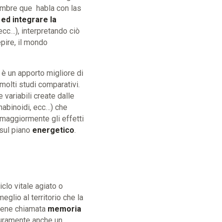
ombre que habla con las
 ed integrare la
 ecc…), interpretando ciò
pire, il mondo
è un apporto migliore di
olti studi comparativi.
 variabili create dalle
nnabinoidi,
ecc…) che
 maggiormente gli effetti
 sul piano
energetico
.
clo vitale agiato o
glio al territorio che la
viene chiamata
memoria
curamente anche un