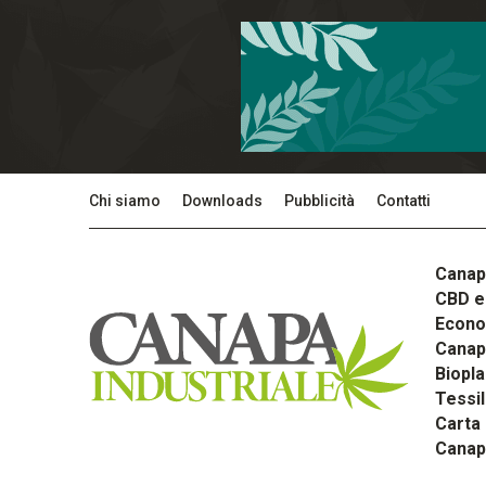
Chi siamo
Downloads
Pubblicità
Contatti
Canap
CBD e 
Econom
Canapa
Biopla
Tessi
Carta
Canap