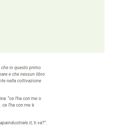
bd che in questo primo
nare e che nessun libro
nte nella coltivazione
ina: “c
e l’ha con me o
. ce l’ha con me è
apaindustriale.it
, ti va?”.