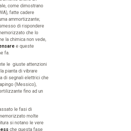
iale, come dimostrano
WA), fatte cadere
hiuma ammortizzante;
o smesso di rispondere
 memorizzato che lo
he la chimica non vede,
 pensare
e queste
he fa.
nte le giuste attenzioni
a pianta di vibrare
di segnali elettrici che
hapingo (Messico),
rtilizzante fino ad un
assato le fasi di
à memorizzato molte
tura si notano le vere
tress
che questa fase