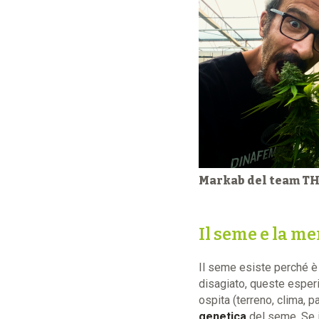
Markab del team T
Il seme e la m
Il seme esiste perché è
disagiato, queste esperi
ospita (terreno, clima, 
genetica
del seme. Se i