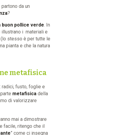
hi partono da un
enza
?
 buon pollice verde
. In
i illustrano i materiali e
(lo stesso è per tutte le
a pianta e che la natura
one metafisica
radici, fusto, foglie e
 parte
metafisica
della
mo di valorizzare
iranno mai a dimostrare
facile, ritengo che il
iante
” come ci insegna