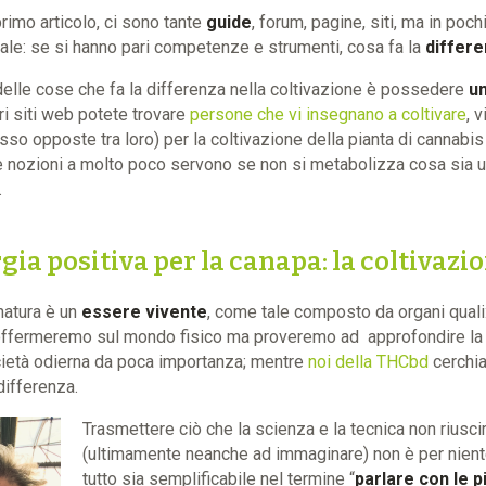
primo articolo, ci sono tante
guide
, forum, pagine, siti, ma in poc
e: se si hanno pari competenze e strumenti, cosa fa la
differ
delle cose che fa la differenza nella coltivazione è possedere
un
ri siti web potete trovare
persone che vi insegnano a coltivare
, v
sso opposte tra loro) per la coltivazione della pianta di cannabis 
te nozioni a molto poco servono se non si metabolizza cosa sia un
.
ia positiva per la canapa: la coltivazi
natura è un
essere vivente
, come tale composto da organi quali: 
 soffermeremo sul mondo fisico ma proveremo ad approfondire la
ocietà odierna da poca importanza; mentre
noi della THCbd
cerchia
 differenza.
Trasmettere ciò che la scienza e la tecnica non riusc
(ultimamente neanche ad immaginare) non è per niente 
tutto sia semplificabile nel termine “
parlare con le p