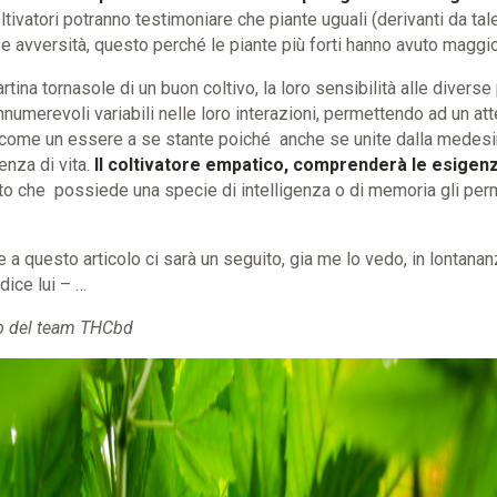
 coltivatori potranno testimoniare che piante uguali (derivanti da t
 avversità, questo perché le piante più forti hanno avuto maggior
cartina tornasole di un buon coltivo, la loro sensibilità alle divers
numerevoli variabili nelle loro interazioni, permettendo ad un at
 come un essere a se stante poiché anche se unite dalla medesi
ienza di vita.
Il coltivatore empatico, comprenderà le esigenz
o che possiede una specie di intelligenza o di memoria gli perm
 a questo articolo ci sarà un seguito, gia me lo vedo, in lontanan
dice lui – …
ab del team THCbd