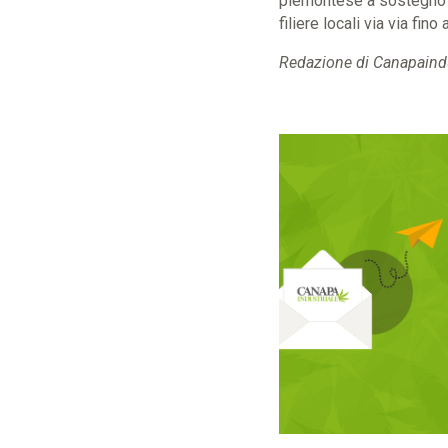
piemontese a sostegno di 
filiere locali via via fino
Redazione di Canapaindu