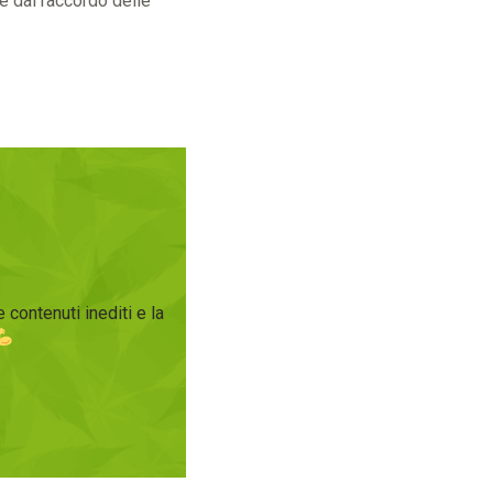
re dal raccordo delle
 contenuti inediti e la