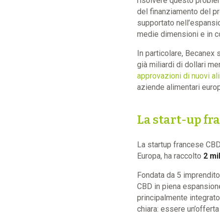
risolvere questo proble
del finanziamento del pro
supportato nell’espansio
medie dimensioni e in co
In particolare, Becanex 
già miliardi di dollari m
approvazioni di nuovi al
aziende alimentari europ
La start-up fra
La startup francese CBD 
Europa, ha raccolto
2 mi
Fondata da 5 imprendito
CBD in piena espansione
principalmente integrato
chiara: essere un’offert