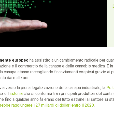
inente europeo
ha assistito a un cambiamento radicale per quan
vazione e il commercio della canapa e della cannabis medica. E in
la canapa stanno raccogliendo finanziamenti cospicui grazie ai p
anta dai mille usi.
via verso la piena legalizzazione della canapa industriale, la
Polo
a e l’
Estonia
che si conferma tra i principali produttori del contin
he fino a qualche anno fa erano del tutto estranei al settore si s
ebbe raggiungere i 27 miliardi di dollari entro il 2028
.