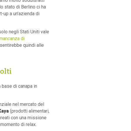
amo molto soddisfatti
o stato di Berlino ci ha
t-up a un’azienda di
solo negli Stati Uniti vale
mancanza di
sentirebbe quindi alle
olti
a base di canapa in
ziale nel mercato del
Kaya
(prodotti alimentari,
creati con una missione
n momento di relax.