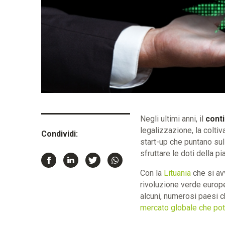
Negli ultimi anni, il
cont
legalizzazione, la colti
Condividi:
start-up che puntano sul
sfruttare le doti della pi
Con la
Lituania
che si av
rivoluzione verde europe
alcuni, numerosi paesi c
mercato globale che potr