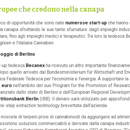
ropee che credono nella canapa
cco di opportunità che sono nate
numerose start-up
che hanno d
la canapa sfruttando le sue tante sfumature: dagli impieghi indust
are, fino agli impieghi medici e terapeutici. Tra loro la tedesca 
green e l’italiana Cannaben.
poggio di Berlino
rt-up tedesca
Becanex
ha ricevuto un altro importante finanziame
opo quello arrivato dal Bundesministerium für Wirtschaft und Ene
ca Federale Tedesca per l’economia e l’energia. A supportare la 
 euro
nell’ambito del suo Program for the Promotion of Researc
nanziato dallo stato di Berlino e dall’European Regional Develop
titionsbank Berlin
(IBB). Il denaro sarà utilizzato per approfondi
ne-step extraction technology brevettata dall’azienda.
e miscele di terpeni prive di cannabinoidi da aggiungere ad alime
n esistono soluzioni commerciabili e derivate dalla canapa indust