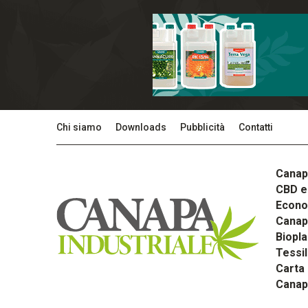
Chi siamo
Downloads
Pubblicità
Contatti
Canap
CBD e 
Econom
Canapa
Biopla
Tessi
Carta
Canap