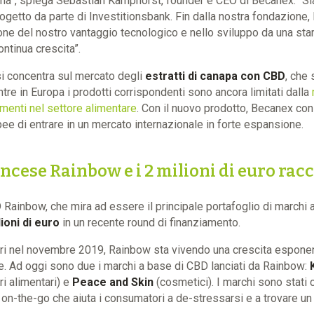
ma”, spiega Sebastian Kamphorst, founder e CEO di Becanex. “Si
getto da parte di Investitionsbank. Fin dalla nostra fondazione, l
ne del nostro vantaggio tecnologico e nello sviluppo da una star
ntinua crescita”.
si concentra sul mercato degli
estratti di canapa con CBD
, che 
entre in Europa i prodotti corrispondenti sono ancora limitati dalla
imenti nel settore alimentare
. Con il nuovo prodotto, Becanex con
ee di entrare in un mercato internazionale in forte espansione.
ncese Rainbow e i 2 milioni di euro racc
Rainbow, che mira ad essere il principale portafoglio di marchi 
lioni di euro
in un recente round di finanziamento.
ri nel novembre 2019, Rainbow sta vivendo una crescita esponen
. Ad oggi sono due i marchi a base di CBD lanciati da Rainbow:
ri alimentari) e
Peace and Skin
(cosmetici). I marchi sono stati 
a on-the-go che aiuta i consumatori a de-stressarsi e a trovare u