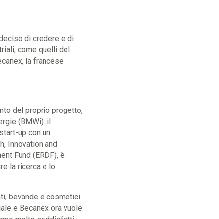
eciso di credere e di
riali, come quelli del
Becanex, la francese
nto del proprio progetto,
rgie (BMWi), il
start-up con un
h, Innovation and
ment Fund (ERDF), è
re la ricerca e lo
nti, bevande e cosmetici.
riale e Becanex ora vuole