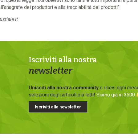
questa legge i cui obiettivi sono tanti e tutti importanti a parti
 all’anagrafe dei produttori e alla tracciabilità dei prodotti”.
stiale.it
Iscriviti alla nostra
newsletter
Unisciti alla nostra community
e ricevi ogni mese
selezioni degli articoli più letti!
Siamo già in 3500
Iscriviti alla newsletter