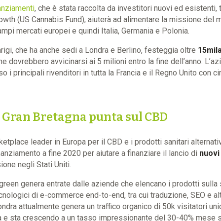
anziamenti
, che è stata raccolta da investitori nuovi ed esistenti,
owth (US Cannabis Fund), aiuterà ad alimentare la missione del
ampi mercati europei e quindi Italia, Germania e Polonia.
igi, che ha anche sedi a Londra e Berlino, festeggia oltre
15mila
e dovrebbero avvicinarsi ai 5 milioni entro la fine dell’anno. L’a
 i principali rivenditori in tutta la Francia e il Regno Unito con c
 Gran Bretagna punta sul CBD
tplace leader in Europa per il CBD e i prodotti sanitari alternativ
nanziamento a fine 2020 per aiutare a finanziare il lancio di
nuovi
one negli Stati Uniti.
green genera entrate dalle aziende che elencano i prodotti sulla
ecnologici di e-commerce end-to-end, tra cui traduzione, SEO e alt
ndra attualmente genera un traffico organico di 50k visitatori un
ina e sta crescendo a un tasso impressionante del 30-40% mese