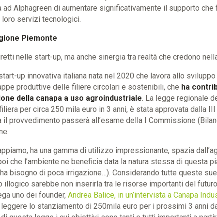
 ad Alphagreen di aumentare significativamente il supporto che f
loro servizi tecnologici.
egione Piemonte
etti nelle start-up, ma anche sinergia tra realtà che credono nella
 start-up innovativa italiana nata nel 2020 che lavora allo svilupp
tappe produttive delle filiere circolari e sostenibili, che
ha contrib
ione della canapa a uso agroindustriale
. La legge regionale d
filiera per circa 250 mila euro in 3 anni, è stata approvata dalla 
a il provvedimento passerà all’esame della I Commissione (Bilan
ne.
ppiamo, ha una gamma di utilizzo impressionante, spazia dall’ag
 poi che l’ambiente ne beneficia data la natura stessa di questa 
i, ha bisogno di poca irrigazione…). Considerando tutte queste sue
o illogico sarebbe non inserirla tra le risorse importanti del fut
ega uno dei founder,
Andrea Balice, in un’intervista a Canapa Indus
leggere lo stanziamento di 250mila euro per i prossimi 3 anni da