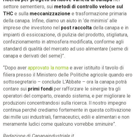
settore sementiero, sui
metodi di controllo veloce sul
THC
e sulla
meccanizzazione
e trasformazione primaria
della canapa. Infine, diamo un aiuto in ‘de minimis’ alle
imprese che investono nel
post raccolta
della canapa e in
impianti di essiccazione, di pulizia del prodotto, stigliatura,
confezionamento in atmosfera modificata, conforme agli
standard di qualità del mercato ad uso alimentare (seme di
canapa e derivati del seme)”.
“Dopo aver
approvato la norma
e aver istituito il tavolo di
filiera presso il Ministero delle Politiche agricole quando ero
sottosegretario – conclude L’Abbate – ora la canapa potrà
contare sui
primi fondi
per rafforzare le sinergie tra gli
operatori del comparto, creando sistema, e per migliorare le
produzioni concentrandosi sulla ricerca. Il nostro impegno
continua perché crediamo fortemente in questa coltivazione
dai mille usi industriali, farmaceutici, edili e alimentari e non
meramente ludici come qualcuno vorrebbe sminuire”.
Redazione di Canapaindustriale.it