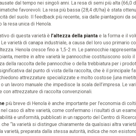
usate dal tempo nei singoli anni. La resa di semi più alta (66,0 d
limatiche favorevoli. La resa più bassa (28,4 dt/ha) è stata otte
cità del suolo. Il feedback più recente, sia dalle piantagioni da 
o la resa unica di Henola.
ativo di questa varietà è
l’altezza della pianta
e la forma e il v
 Le varietà di canapa industriale, a causa del loro uso primario c
altezza. Henola cresce fino a 1,5-2 m. Le pannocchie rappresenta
 pianta, mentre in altre varietà le pannocchie costituiscono solo 
za della raccolta delle pannocchie o della trebbiatura per i prodott
ignificativa dal punto di vista della raccolta, che è il principale f
 richiedono attrezzature specializzate e molto costose (una mietit
o), o un lavoro manuale che impedisce la scala dell’impresa. Le var
 con attrezzature di raccolta convenzionali.
ne
più breve di Henola è anche importante per l’economia di colti
el caso di altre varietà, come confermano i risultati di un esame u
tabilità e uniformità, pubblicati in un rapporto del Centro di Ricerc
a che “la varietà si distingue chiaramente da qualsiasi altra varietà
la varietà, preparata dalla stessa autorità, indica che non esistono