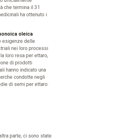
o ufficialmente
tà che termina il 31
medicinali ha ottenuto i
 monoica oleica
le esigenze delle
riali nei loro processi
a loro resa per ettaro,
ione di prodotti
tali hanno indicato una
icerche condotte negli
ie di semi per ettaro:
altra parte, ci sono state