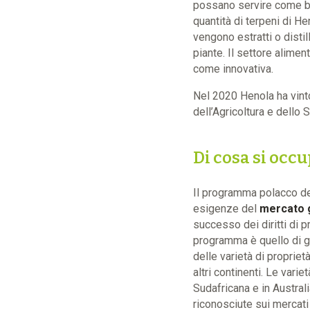
possano servire come bas
quantità di terpeni di He
vengono estratti o distil
piante. Il settore alimen
come innovativa.
Nel 2020 Henola ha vinto
dell’Agricoltura e dello 
Di cosa si oc
Il programma polacco dell
esigenze del
mercato 
successo dei diritti di pr
programma è quello di ga
delle varietà di propriet
altri continenti. Le vari
Sudafricana e in Australia
riconosciute sui mercati 