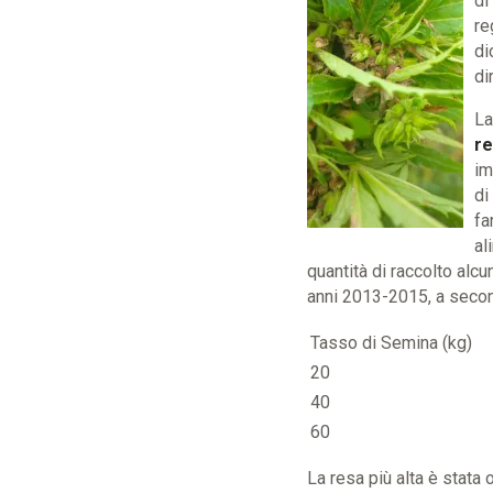
di
re
di
di
La
re
im
di
fa
al
quantità di raccolto alc
anni 2013-2015, a secon
Tasso di Semina (kg)
20
40
60
La resa più alta è stata 