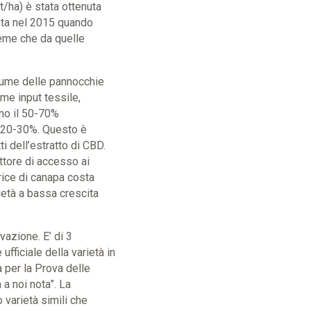
t/ha) è stata ottenuta
nuta nel 2015 quando
seme che da quelle
olume delle pannocchie
ome input tessile,
no il 50-70%
il 20-30%. Questo è
i dell’estratto di CBD.
attore di accesso ai
rice di canapa costa
ietà a bassa crescita
vazione. E’ di 3
fficiale della varietà in
a per la Prova delle
 a noi nota”. La
 varietà simili che