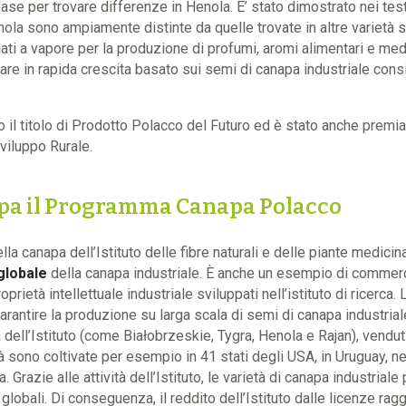
e per trovare differenze in Henola. E’ stato dimostrato nei test 
nola sono ampiamente distinte da quelle trovate in altre varietà s
lati a vapore per la produzione di profumi, aromi alimentari e medi
tare in rapida crescita basato sui semi di canapa industriale cons
 il titolo di Prodotto Polacco del Futuro ed è stato anche premia
Sviluppo Rurale.
cupa il Programma Canapa Polacco
a canapa dell’Istituto delle fibre naturali e delle piante medicina
globale
della canapa industriale. È anche un esempio di commerc
oprietà intellettuale industriale sviluppati nell’istituto di ricerca. 
rantire la produzione su larga scala di semi di canapa industriale
à dell’Istituto (come Białobrzeskie, Tygra, Henola e Rajan), vendut
età sono coltivate per esempio in 41 stati degli USA, in Uruguay, n
. Grazie alle attività dell’Istituto, le varietà di canapa industrial
globali. Di conseguenza, il reddito dell’Istituto dalle licenze ragg