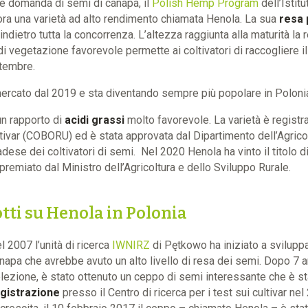
te domanda di semi di canapa, il
Polish Hemp Program
dell’Istitu
ora una varietà ad alto rendimento chiamata Henola. La sua
resa 
indietro tutta la concorrenza. L’altezza raggiunta alla maturità la 
di vegetazione favorevole permette ai coltivatori di raccogliere il 
ttembre.
ercato dal 2019 e sta diventando sempre più popolare in Polonia 
un rapporto di
acidi grassi
molto favorevole. La varietà è registra
cultivar (COBORU) ed è stata approvata dal Dipartimento dell’Agric
dese dei coltivatori di semi. Nel 2020 Henola ha vinto il titolo 
premiato dal Ministro dell’Agricoltura e dello Sviluppo Rurale.
otti su Henola in Polonia
l 2007 l’unità di ricerca
IWNIRZ
di Pętkowo ha iniziato a sviluppa
napa che avrebbe avuto un alto livello di resa dei semi. Dopo 7 an
lezione, è stato ottenuto un ceppo di semi interessante che è stat
gistrazione
presso il Centro di ricerca per i test sui cultivar n