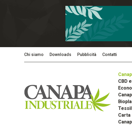
Chi siamo
Downloads
Pubblicità
Contatti
Canap
CBD e 
Econom
Canapa
Biopla
Tessi
Carta
Canap