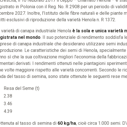
 crescita, il 10 febbraio 2017 il ceppo – chiamato Henola – è stat
gistrato in Polonia con il Reg. No. R 2908 per un periodo di validi
cembre 2027. Inoltre, l’Istituto delle fibre naturali e delle piante 
ritti esclusivi di riproduzione della varietà Henola n. R 1372.
 varietà di canapa industriale Henola
è la sola e unica varietà
gistrata nel mondo
. Il suo potenziale di rendimento soddisfa 
prese di canapa industriale che desiderano utilizzare semi indust
 produzione. Le caratteristiche dei semi di Henola, specialmente l
nno sì che la sua coltivazione migliori l’economia della fabbricaz
imentari derivati. I rendimenti ottenuti nelle piantagioni sperimen
une volte maggiore rispetto alle varietà concorrenti. Secondo le r
da del tasso di semina, sono state ottenute le seguenti rese med
Resa del Seme (t)
2.38
3.46
4.39
ottenuta al tasso di semina di
60 kg/ha
, cioè circa 1.000 semi. D’