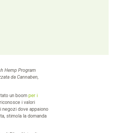
olish Hemp Program
lizzata da Cannaben,
è stato un boom
per i
riconosce i valori
dei negozi dove appaiono
olta, stimola la domanda