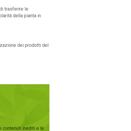
i trasferire le
arità della pianta in
zzazione dei prodotti del
 contenuti inediti e la