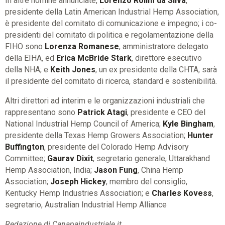
In altre nomine annunciate,
Lorenzo Rolim da Silva
,
presidente della Latin American Industrial Hemp Association,
è presidente del comitato di comunicazione e impegno; i co-
presidenti del comitato di politica e regolamentazione della
FIHO sono
Lorenza Romanese
, amministratore delegato
della EIHA, ed
Erica McBride Stark
, direttore esecutivo
della NHA; e
Keith Jones
, un ex presidente della CHTA, sarà
il presidente del comitato di ricerca, standard e sostenibilità.
Altri direttori ad interim e le organizzazioni industriali che
rappresentano sono
Patrick Atagi
, presidente e CEO del
National Industrial Hemp Council of America;
Kyle Bingham
,
presidente della Texas Hemp Growers Association;
Hunter
Buffington
, presidente del Colorado Hemp Advisory
Committee;
Gaurav Dixit
, segretario generale, Uttarakhand
Hemp Association, India;
Jason Fung
, China Hemp
Association;
Joseph Hickey
, membro del consiglio,
Kentucky Hemp Industries Association; e
Charles Kovess
,
segretario, Australian Industrial Hemp Alliance
Redazione di Canapaindustriale.it