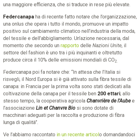
una maggiore efficienza, che si traduce in rese più elevate.
Federcanapa
ha di recente fatto notare che l’organizzazione,
una onlus che opera i tutto il mondo, promuove un impatto
positivo sul cambiamento climatico nell’industria della moda,
del tessile e dell’abbigliamento. Un’azione necessaria, dal
momento che secondo un
rapporto
delle
Nazioni Unite
, il
settore del fashion è uno tra i più inquinanti e oltretutto
produce circa il 10% delle emissioni mondiali di CO
2.
Federcanapa poi fa notare che: “In attesa che l’Italia si
risvegli, il Nord Europa si è già attivato sulla fibra tessile di
canapa
: in Francia per la prima volta sono stati dedicati alla
coltivazione della
canapa
per il tessile ben
200 ettari
; allo
stesso tempo, la cooperativa agricola
Chanvrière de l’Aube
e
l’associazione
Lin et Chanvre Bio
si sono dotate di
macchinari adeguati per la raccolta e produzione di fibra
lunga di qualità”.
Ve l’abbiamo raccontato
in un recente articol
o domandandoci