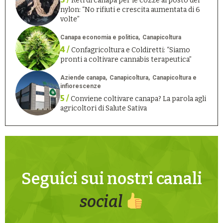
Reti di canapa per le cozze al posto del
nylon: “No rifiuti e crescita aumentata di 6
volte”
Canapa economia e politica
Canapicoltura
4 /
Confagricoltura e Coldiretti: “Siamo
pronti a coltivare cannabis terapeutica”
Aziende canapa
Canapicoltura
Canapicoltura e
infiorescenze
5 /
Conviene coltivare canapa? La parola agli
agricoltori di Salute Sativa
Seguici sui nostri canali
social