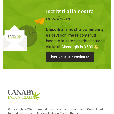
Iscriviti alla nostra
newsletter
Unisciti alla nostra community
e ricevi ogni mese contenuti
inediti e la selezioni degli articoli
più letti!
Siamo già in 3500
Iscriviti alla newsletter
© copyright 2026 – CanapaIndustriale.it è un marchio di Grow Up srl.
Tutti i diritti riservati.
Privacy Policy
–
Cookie Policy