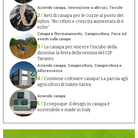
Aziende canapa
Innovazione e altri usi
Tessile
2 /
Reti di canapa per le cozze al posto del
nylon: “No rifiuti e crescita aumentata di 6
volte”
Canapa e fitorisanamento
Canapicoltura
Fiere ed
eventi sulla canapa
3 /
La canapa per vincere l’incubo della
diossina: la festa della semina del CIP
Taranto
Aziende canapa
Canapicoltura
Canapicoltura e
infiorescenze
4 /
Conviene coltivare canapa? La parola agli
agricoltori di Salute Sativa
Aziende canapa
5 /
Ecoepoque: il design in canapa è
sostenibile e made in Italy