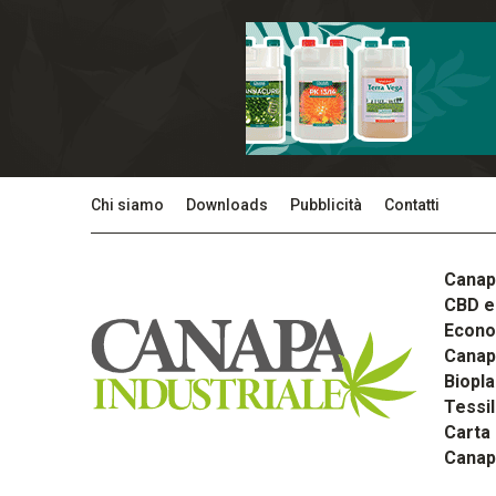
Chi siamo
Downloads
Pubblicità
Contatti
Canap
CBD e 
Econom
Canapa
Biopla
Tessi
Carta
Canap