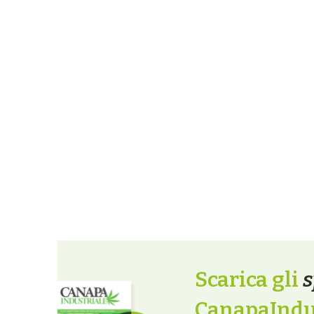
Scarica gli
s
CanapaIndus