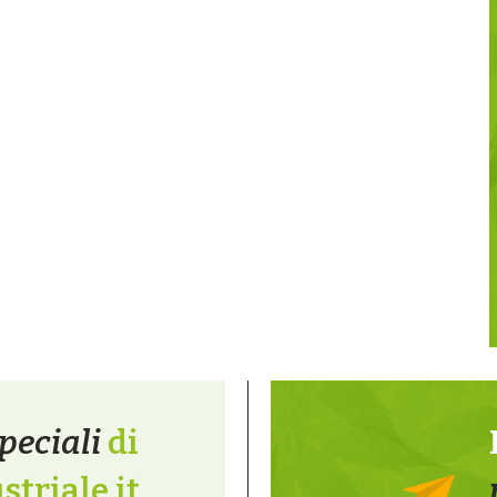
peciali
di
triale.it