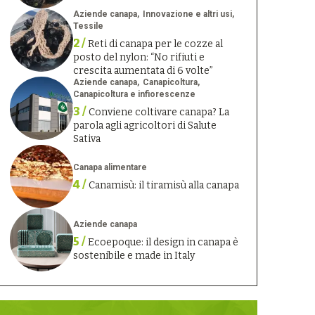
Aziende canapa
Innovazione e altri usi
Tessile
2 /
Reti di canapa per le cozze al
posto del nylon: “No rifiuti e
crescita aumentata di 6 volte”
Aziende canapa
Canapicoltura
Canapicoltura e infiorescenze
3 /
Conviene coltivare canapa? La
parola agli agricoltori di Salute
Sativa
Canapa alimentare
4 /
Canamisù: il tiramisù alla canapa
Aziende canapa
5 /
Ecoepoque: il design in canapa è
sostenibile e made in Italy