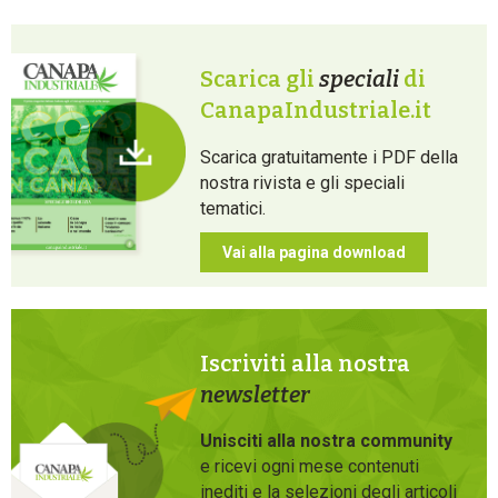
Scarica gli
speciali
di
CanapaIndustriale.it
Scarica gratuitamente i PDF della
nostra rivista e gli speciali
tematici.
Vai alla pagina download
Iscriviti alla nostra
newsletter
Unisciti alla nostra community
e ricevi ogni mese contenuti
inediti e la selezioni degli articoli