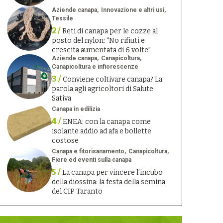
Aziende canapa
Innovazione e altri usi
Tessile
2 /
Reti di canapa per le cozze al
posto del nylon: “No rifiuti e
crescita aumentata di 6 volte”
Aziende canapa
Canapicoltura
Canapicoltura e infiorescenze
3 /
Conviene coltivare canapa? La
parola agli agricoltori di Salute
Sativa
Canapa in edilizia
4 /
ENEA: con la canapa come
isolante addio ad afa e bollette
costose
Canapa e fitorisanamento
Canapicoltura
Fiere ed eventi sulla canapa
5 /
La canapa per vincere l’incubo
della diossina: la festa della semina
del CIP Taranto