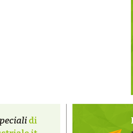
peciali
di