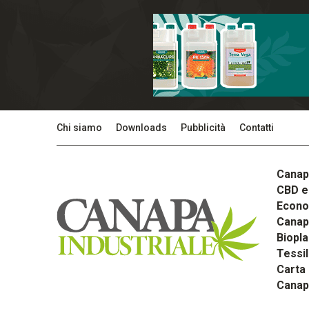
Chi siamo
Downloads
Pubblicità
Contatti
Canap
CBD e 
Econom
Canapa
Biopla
Tessi
Carta
Canap