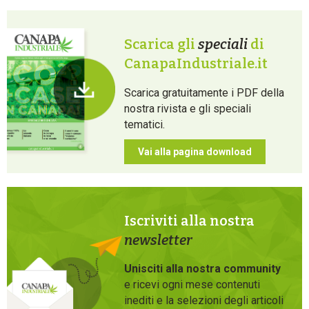
Scarica gli
speciali
di
CanapaIndustriale.it
Scarica gratuitamente i PDF della
nostra rivista e gli speciali
tematici.
Vai alla pagina download
Iscriviti alla nostra
newsletter
Unisciti alla nostra community
e ricevi ogni mese contenuti
inediti e la selezioni degli articoli