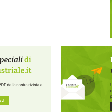
peciali
di
triale.it
PDF della nostra rivista e
m
p
oad