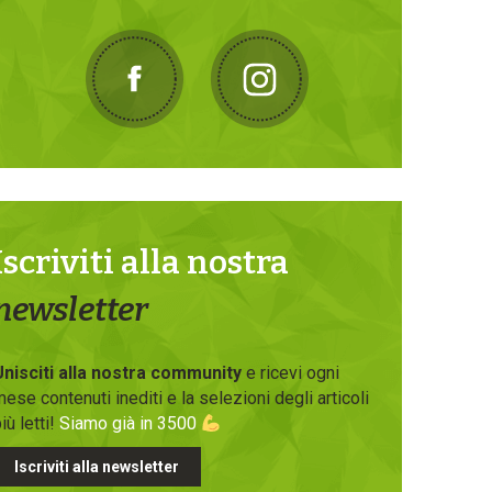
Iscriviti alla nostra
newsletter
Unisciti alla nostra community
e ricevi ogni
ese contenuti inediti e la selezioni degli articoli
iù letti!
Siamo già in 3500
Iscriviti alla newsletter