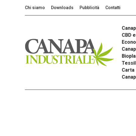
Chi siamo
Downloads
Pubblicità
Contatti
Canap
CBD e 
Econom
Canapa
Biopla
Tessi
Carta
Canap