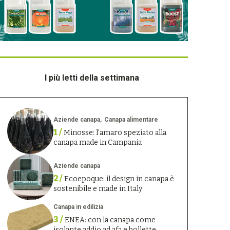
I più letti della settimana
Aziende canapa
Canapa alimentare
1 /
Minosse: l’amaro speziato alla
canapa made in Campania
Aziende canapa
2 /
Ecoepoque: il design in canapa è
sostenibile e made in Italy
Canapa in edilizia
3 /
ENEA: con la canapa come
isolante addio ad afa e bollette