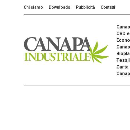
Chi siamo
Downloads
Pubblicità
Contatti
Canap
CBD e 
Econom
Canapa
Biopla
Tessi
Carta
Canap