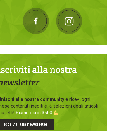
Iscriviti alla nostra
newsletter
Unisciti alla nostra community
e ricevi ogni
ese contenuti inediti e la selezioni degli articoli
iù letti!
Siamo già in 3500
Iscriviti alla newsletter