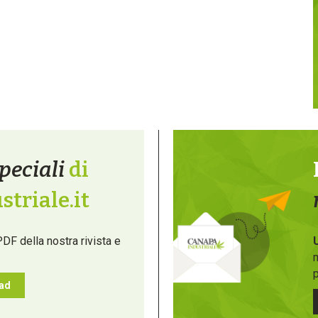
peciali
di
triale.it
PDF della nostra rivista e
m
p
oad