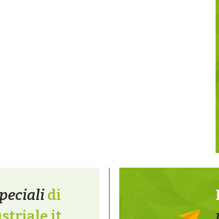
peciali
di
triale.it