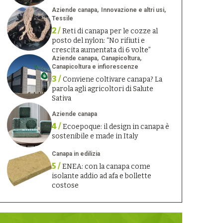
Aziende canapa
Innovazione e altri usi
Tessile
2 /
Reti di canapa per le cozze al
posto del nylon: “No rifiuti e
crescita aumentata di 6 volte”
Aziende canapa
Canapicoltura
Canapicoltura e infiorescenze
3 /
Conviene coltivare canapa? La
parola agli agricoltori di Salute
Sativa
Aziende canapa
4 /
Ecoepoque: il design in canapa è
sostenibile e made in Italy
Canapa in edilizia
5 /
ENEA: con la canapa come
isolante addio ad afa e bollette
costose