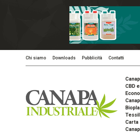
Chi siamo
Downloads
Pubblicità
Contatti
Canap
CBD e 
Econom
Canapa
Biopla
Tessi
Carta
Canap