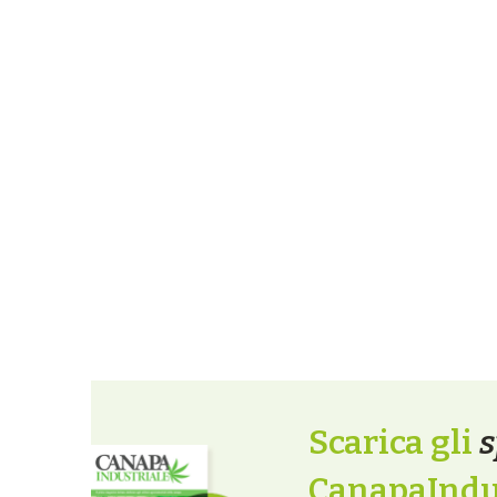
Scarica gli
s
CanapaIndus