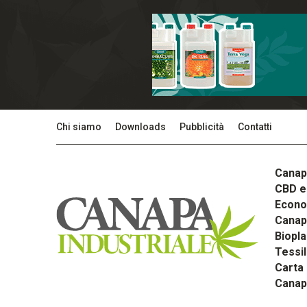
Chi siamo
Downloads
Pubblicità
Contatti
Canap
CBD e 
Econom
Canapa
Biopla
Tessi
Carta
Canap