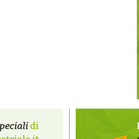
peciali
di