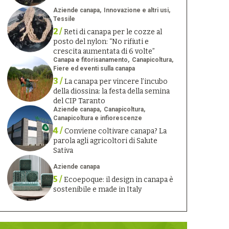
Aziende canapa
Innovazione e altri usi
Tessile
2 /
Reti di canapa per le cozze al
posto del nylon: “No rifiuti e
crescita aumentata di 6 volte”
Canapa e fitorisanamento
Canapicoltura
Fiere ed eventi sulla canapa
3 /
La canapa per vincere l’incubo
della diossina: la festa della semina
del CIP Taranto
Aziende canapa
Canapicoltura
Canapicoltura e infiorescenze
4 /
Conviene coltivare canapa? La
parola agli agricoltori di Salute
Sativa
Aziende canapa
5 /
Ecoepoque: il design in canapa è
sostenibile e made in Italy