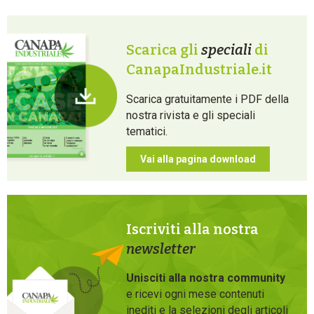
Scarica gli
speciali
di
CanapaIndustriale.it
Scarica gratuitamente i PDF della
nostra rivista e gli speciali
tematici.
Vai alla pagina download
Iscriviti alla nostra
newsletter
Unisciti alla nostra community
e ricevi ogni mese contenuti
inediti e la selezioni degli articoli