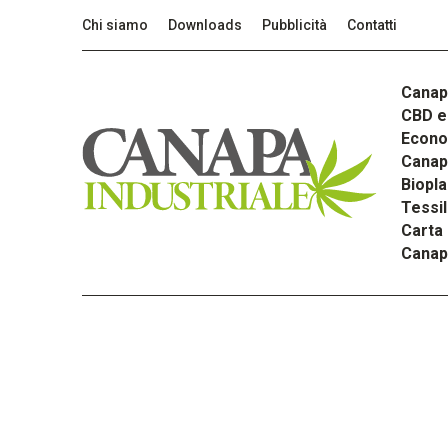
Chi siamo
Downloads
Pubblicità
Contatti
Canap
CBD e 
Econom
Canapa
Biopla
Tessi
Carta
Canap