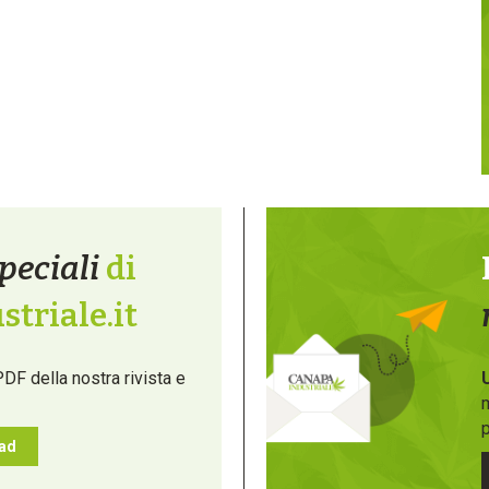
peciali
di
triale.it
PDF della nostra rivista e
m
p
oad