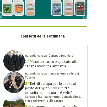
I più letti della settimana
Aziende canapa
Canapa alimentare
1 /
Minosse: l’amaro speziato alla
canapa made in Campania
Aziende canapa
Innovazione e altri usi
Tessile
2 /
Reti di canapa per le cozze al
posto del nylon: “No rifiuti e
crescita aumentata di 6 volte”
Canapa e fitorisanamento
Canapicoltura
Fiere ed eventi sulla canapa
3 /
La canapa per vincere l’incubo