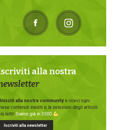
Iscriviti alla nostra
newsletter
Unisciti alla nostra community
e ricevi ogni
ese contenuti inediti e la selezioni degli articoli
iù letti!
Siamo già in 3500
Iscriviti alla newsletter