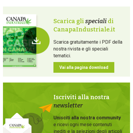
Scarica gli
speciali
di
CanapaIndustriale.it
Scarica gratuitamente i PDF della
nostra rivista e gli speciali
tematici.
Vai alla pagina download
Iscriviti alla nostra
newsletter
Unisciti alla nostra community
e ricevi ogni mese contenuti
inediti e la selezioni degli articoli