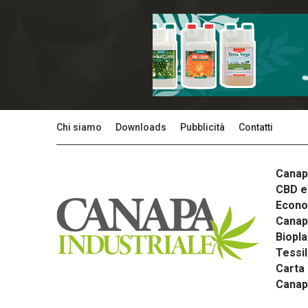
Chi siamo
Downloads
Pubblicità
Contatti
Canap
CBD e 
Econom
Canapa
Biopla
Tessi
Carta
Canap