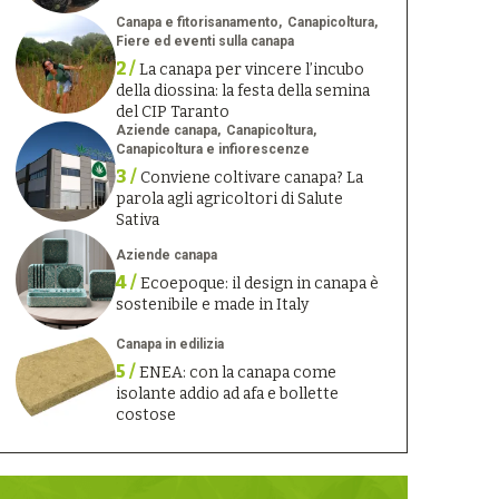
Canapa e fitorisanamento
Canapicoltura
Fiere ed eventi sulla canapa
2 /
La canapa per vincere l’incubo
della diossina: la festa della semina
del CIP Taranto
Aziende canapa
Canapicoltura
Canapicoltura e infiorescenze
3 /
Conviene coltivare canapa? La
parola agli agricoltori di Salute
Sativa
Aziende canapa
4 /
Ecoepoque: il design in canapa è
sostenibile e made in Italy
Canapa in edilizia
5 /
ENEA: con la canapa come
isolante addio ad afa e bollette
costose