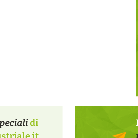
peciali
di
triale.it