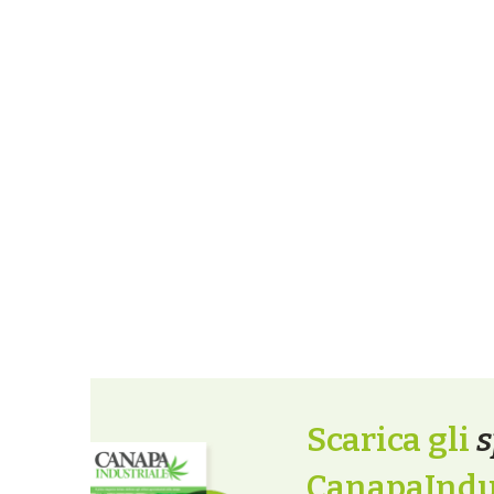
Scarica gli
s
CanapaIndus