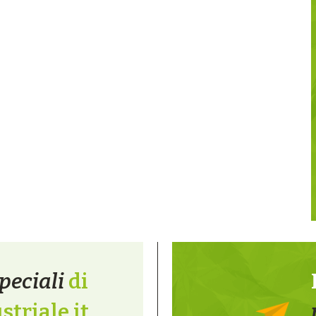
peciali
di
triale.it