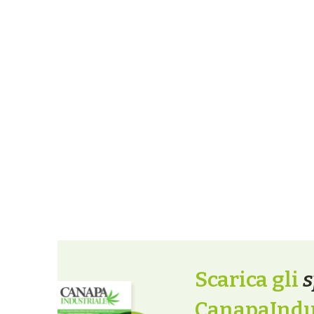
Scarica gli
s
CanapaIndus