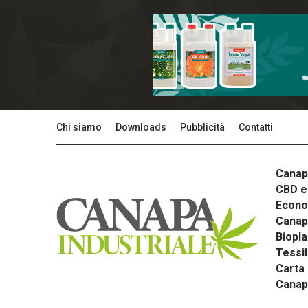
Chi siamo
Downloads
Pubblicità
Contatti
Canap
CBD e 
Econom
Canapa
Biopla
Tessi
Carta
Canap