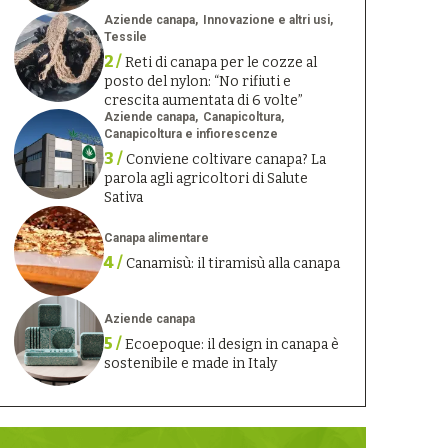
Aziende canapa
Innovazione e altri usi
Tessile
2 /
Reti di canapa per le cozze al
posto del nylon: “No rifiuti e
crescita aumentata di 6 volte”
Aziende canapa
Canapicoltura
Canapicoltura e infiorescenze
3 /
Conviene coltivare canapa? La
parola agli agricoltori di Salute
Sativa
Canapa alimentare
4 /
Canamisù: il tiramisù alla canapa
Aziende canapa
5 /
Ecoepoque: il design in canapa è
sostenibile e made in Italy