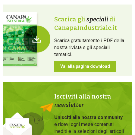
Scarica gli
speciali
di
CanapaIndustriale.it
Scarica gratuitamente i PDF della
nostra rivista e gli speciali
tematici.
Vai alla pagina download
Iscriviti alla nostra
newsletter
Unisciti alla nostra community
e ricevi ogni mese contenuti
inediti e la selezioni degli articoli