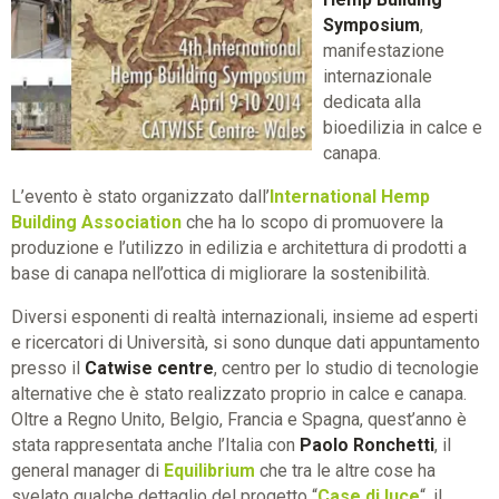
Symposium
,
manifestazione
internazionale
dedicata alla
bioedilizia in calce e
canapa.
L’evento è stato organizzato dall’
International Hemp
Building Association
che ha lo scopo di promuovere la
produzione e l’utilizzo in edilizia e architettura di prodotti a
base di canapa nell’ottica di migliorare la sostenibilità.
Diversi esponenti di realtà internazionali, insieme ad esperti
e ricercatori di Università, si sono dunque dati appuntamento
presso il
Catwise centre
, centro per lo studio di tecnologie
alternative che è stato realizzato proprio in calce e canapa.
Oltre a Regno Unito, Belgio, Francia e Spagna, quest’anno è
stata rappresentata anche l’Italia con
Paolo Ronchetti
, il
general manager di
Equilibrium
che tra le altre cose ha
svelato qualche dettaglio del progetto “
Case di luce
“, il