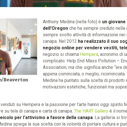
Anthony Medina (nella foto) è
un giovane
dell’Oregon
che ha sempre creduto nella c
sempre svolto attività di informazione nei c
canapa. Nel 2012
ha realizzato il suo so
negozio online per vendere vestiti, tel
negozio si chiama
Hempera
, acronimo di 
complicato: Help End Mass Pollution – En
Association, ma che significa anche “era de
appena cominciata, o meglio, ricominciata.
m/Beaverton
Medina ha puntato sulla scelta di prodotti 
motivazioni estetiche, funzionali ma sopra
 venduti su Hempera e la passione per l’arte hanno oggi spinto 
re su tela di canapa e carta di canapa.
The HART Gallery
è il nome,
eicolo per l’attivismo a favore della canapa
. La galleria si tr
Medina spiega la sua scelta con la volontà di portare cultura e pu