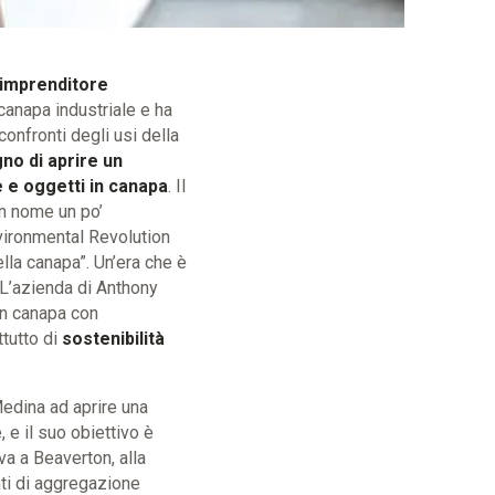
 imprenditore
anapa industriale e ha
onfronti degli usi della
gno di aprire un
e e oggetti in canapa
. Il
un nome un po’
vironmental Revolution
lla canapa”. Un’era che è
 L’azienda di Anthony
in canapa con
ttutto di
sostenibilità
Medina ad aprire una
 e il suo obiettivo è
ova a Beaverton, alla
nti di aggregazione