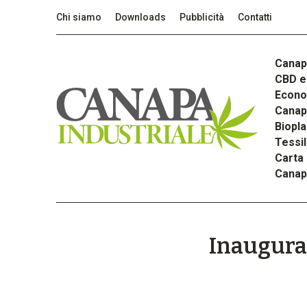
Chi siamo
Downloads
Pubblicità
Contatti
Canap
CBD e 
Econom
Canapa
Biopla
Tessi
Carta
Canap
Inaugurat