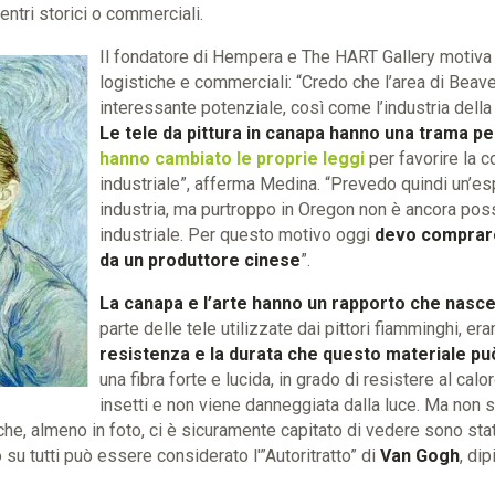
entri storici o commerciali.
Il fondatore di Hempera e The HART Gallery motiva 
logistiche e commerciali: “Credo che l’area di Beav
interessante potenziale, così come l’industria della
Le tele da pittura in canapa hanno una trama pe
hanno cambiato le proprie leggi
per favorire la c
industriale”, afferma Medina. “Prevedo quindi un’e
industria, ma purtroppo in Oregon non è ancora poss
industriale. Per questo motivo oggi
devo comprare 
da un produttore cinese
”.
La canapa e l’arte hanno un rapporto che nasce
parte delle tele utilizzate dai pittori fiamminghi, er
resistenza e la durata che questo materiale pu
una fibra forte e lucida, in grado di resistere al calor
insetti e non viene danneggiata dalla luce. Ma non 
 che, almeno in foto, ci è sicuramente capitato di vedere sono stati
su tutti può essere considerato l'”Autoritratto” di
Van Gogh
, dip