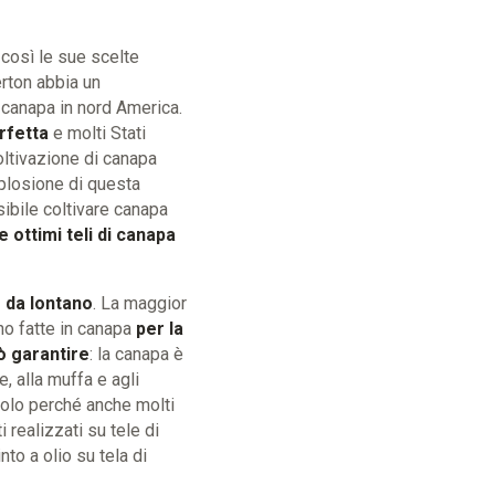
così le sue scelte
erton abbia un
 canapa in nord America.
rfetta
e molti Stati
oltivazione di canapa
splosione di questa
ibile coltivare canapa
ottimi teli di canapa
 da lontano
. La maggior
ano fatte in canapa
per la
ò garantire
: la canapa è
e, alla muffa e agli
solo perché anche molti
 realizzati su tele di
into a olio su tela di