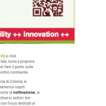
HA
) e cioè
iale, torna a proporre
er fare il punto sulla
ecchio continente.
ia di Colonia, in
 numerosi ospiti
i come la
coltivazione
, la
diversi settori: bio-
 con focus dedicati al