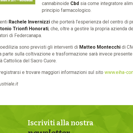
cannabinoide
Cbd
sia come integratore ali
principio farmacologico.
enti
Rachele Invernizzi
che porterà l’esperienza del centro di 
tonio Trionfi Honorati
, che, oltre a gestire la propria azienda d
atori di Federcanapa.
oedilizia sono previsti gli interventi di
Matteo Montecchi
di CM
la parte sulla coltivazione e trasformazione sarà invece presente
tà Cattolica del Sacro Cuore.
registrarsi e trovare maggiori informazioni sul sito
www.eiha-con
triale.it
Iscriviti alla nostra