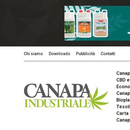
Chi siamo
Downloads
Pubblicità
Contatti
Canap
CBD e 
Econom
Canapa
Biopla
Tessi
Carta
Canap