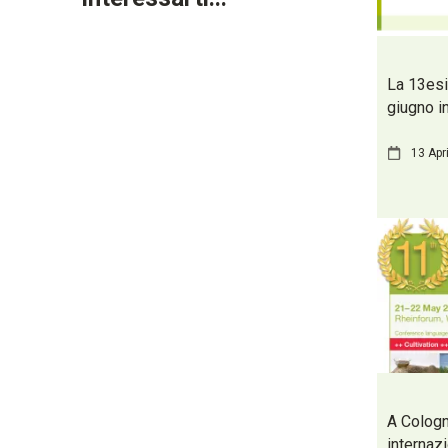
La 13esi
giugno i
13 Apr
A Cologn
internaz