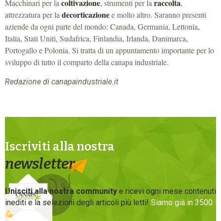
coltivazione
raccolta
Macchinari per la
, strumenti per la
,
decorticazione
attrezzatura per la
e molto altro. Saranno presenti
aziende da ogni parte del mondo:
Canada
,
Germania
,
Lettonia
,
Italia
,
Stati Uniti
,
Sudafrica
,
Finlandia
,
Irlanda
,
Danimarca
,
Portogallo
e
Polonia
. Si tratta di un appuntamento importante per lo
sviluppo di tutto il comparto della canapa industriale.
Redazione di canapaindustriale.it
Iscriviti alla nostra
newsletter
Unisciti alla nostra community
e ricevi ogni mese contenuti
inediti e la selezioni degli articoli più letti!
Siamo già in 3500