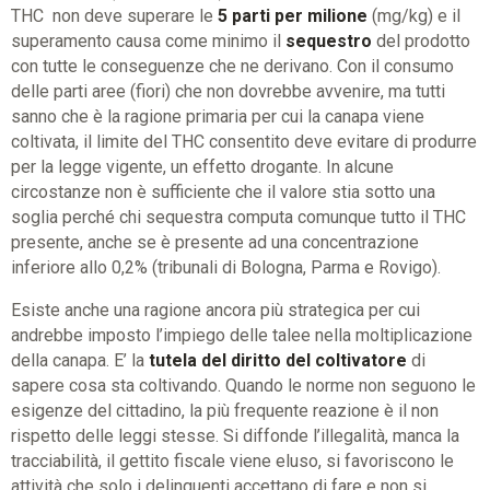
THC non deve superare le
5 parti per milione
(mg/kg) e il
superamento causa come minimo il
sequestro
del prodotto
con tutte le conseguenze che ne derivano. Con il consumo
delle parti aree (fiori) che non dovrebbe avvenire, ma tutti
sanno che è la ragione primaria per cui la canapa viene
coltivata, il limite del THC consentito deve evitare di produrre
per la legge vigente, un effetto drogante. In alcune
circostanze non è sufficiente che il valore stia sotto una
soglia perché chi sequestra computa comunque tutto il THC
presente, anche se è presente ad una concentrazione
inferiore allo 0,2% (tribunali di Bologna, Parma e Rovigo).
Esiste anche una ragione ancora più strategica per cui
andrebbe imposto l’impiego delle talee nella moltiplicazione
della canapa. E’ la
tutela del diritto del coltivatore
di
sapere cosa sta coltivando. Quando le norme non seguono le
esigenze del cittadino, la più frequente reazione è il non
rispetto delle leggi stesse. Si diffonde l’illegalità, manca la
tracciabilità, il gettito fiscale viene eluso, si favoriscono le
attività che solo i delinquenti accettano di fare e non si