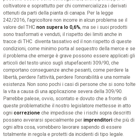
coltivatore e soprattutto per chi commercializza i derivati
ottenuti da parti della pianta di canapa. Per la legge
242/2016, l’agricoltore non incorre in alcun problema se il
valore del THC
non supera lo 0,6%
, ma se i suoi prodotti
sono trasformati e venduti, il rispetto dei limiti anche in
tracce di THC diventa tassativo ed il non rispetto di queste
condizioni, come minimo porta al sequestro della merce e se
il problema che emerge è grave possono essere applicati gli
articoli del testo unico sugli stupefacenti 309/90, che
comportano conseguenze anche pesanti, come perdere la
libertà, perdere l’attività, perdere l’onorabilità e una normale
esistenza. Non sono pochi i casi di persone che si sono tolte
la vita a causa di una applicazione severa della 309/90.
Parrebbe palese, ovvio, scontato e dovuto che a fronte di
queste problematiche il nostro legislatore mettesse in atto
ogni
correzione
che impedisse che i rischi sopra descritti
possano avverarsi specialmente per
imprenditori
che più di
ogni altra cosa, vorrebbero lavorare sapendo di essere
totalmente in regola e protetti da incidenti di tipo legale.