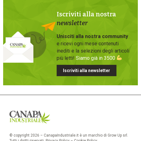
Iscriviti alla nostra
newsletter
Unisciti alla nostra community
e ricevi ogni mese contenuti
inediti e la selezioni degli articoli
più letti!
Siamo già in 3500
Iscriviti alla newsletter
© copyright 2026 – CanapaIndustriale.it è un marchio di Grow Up srl.
Tutti i diritti riservati.
Privacy Policy
–
Cookie Policy