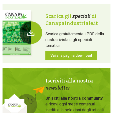
Scarica gli
speciali
di
CanapaIndustriale.it
Scarica gratuitamente i PDF della
nostra rivista e gli speciali
tematici.
Vai alla pagina download
Iscriviti alla nostra
newsletter
Unisciti alla nostra community
e ricevi ogni mese contenuti
inediti e la selezioni degli articoli