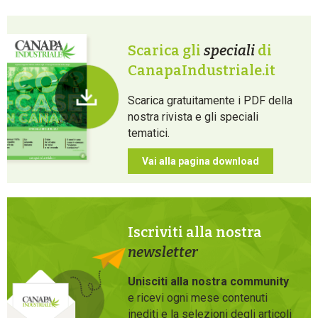
Scarica gli
speciali
di
CanapaIndustriale.it
Scarica gratuitamente i PDF della
nostra rivista e gli speciali
tematici.
Vai alla pagina download
Iscriviti alla nostra
newsletter
Unisciti alla nostra community
e ricevi ogni mese contenuti
inediti e la selezioni degli articoli