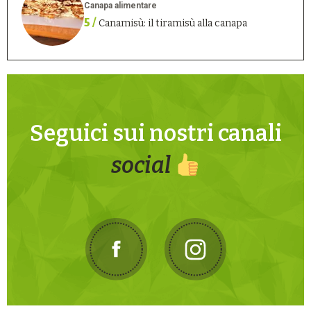
Canapa alimentare
5 /
Canamisù: il tiramisù alla canapa
Seguici sui nostri canali
social