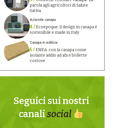
parola agli agricoltori di Salute
Sativa
Aziende canapa
4 /
Ecoepoque: il design in canapa è
sostenibile e made in Italy
Canapa in edilizia
5 /
ENEA: con la canapa come
isolante addio ad afa e bollette
costose
Seguici sui nostri
canali
social