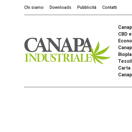
Chi siamo
Downloads
Pubblicità
Contatti
Canap
CBD e 
Econom
Canapa
Biopla
Tessi
Carta
Canap