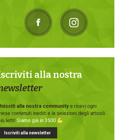
Iscriviti alla nostra
newsletter
Unisciti alla nostra community
e ricevi ogni
ese contenuti inediti e la selezioni degli articoli
iù letti!
Siamo già in 3500
Iscriviti alla newsletter