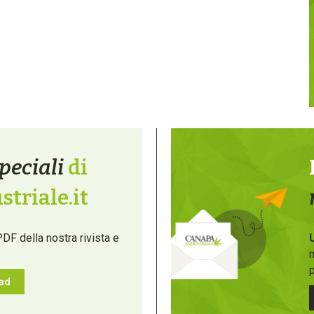
peciali
di
triale.it
PDF della nostra rivista e
m
p
oad