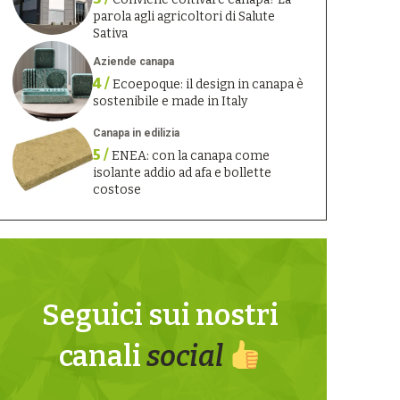
parola agli agricoltori di Salute
Sativa
Aziende canapa
4 /
Ecoepoque: il design in canapa è
sostenibile e made in Italy
Canapa in edilizia
5 /
ENEA: con la canapa come
isolante addio ad afa e bollette
costose
Seguici sui nostri
canali
social