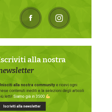
Iscriviti alla nostra
newsletter
Unisciti alla nostra community
e ricevi ogni
ese contenuti inediti e la selezioni degli articoli
iù letti!
Siamo già in 3500
Iscriviti alla newsletter