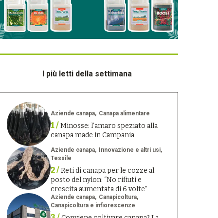
I più letti della settimana
Aziende canapa
Canapa alimentare
1 /
Minosse: l’amaro speziato alla
canapa made in Campania
Aziende canapa
Innovazione e altri usi
Tessile
2 /
Reti di canapa per le cozze al
posto del nylon: “No rifiuti e
crescita aumentata di 6 volte”
Aziende canapa
Canapicoltura
Canapicoltura e infiorescenze
3 /
Conviene coltivare canapa? La