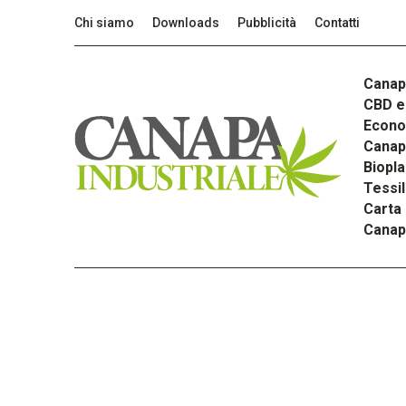
Chi siamo
Downloads
Pubblicità
Contatti
Canap
CBD e 
Econom
Canapa
Biopla
Tessi
Carta
Canap