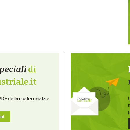
peciali
di
triale.it
PDF della nostra rivista e
m
p
oad