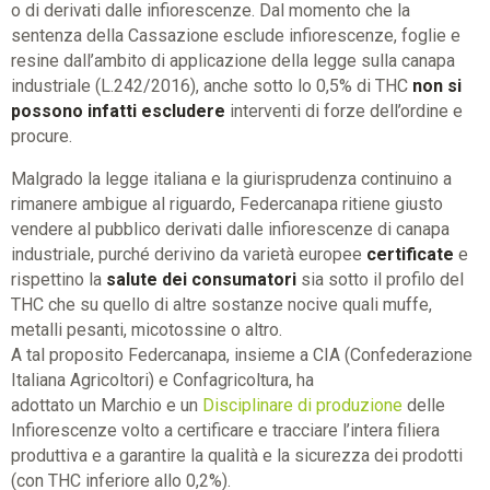
o di derivati dalle infiorescenze. Dal momento che la
sentenza della Cassazione esclude infiorescenze, foglie e
resine dall’ambito di applicazione della legge sulla canapa
industriale (L.242/2016), anche sotto lo 0,5% di THC
non si
possono infatti escludere
interventi di forze dell’ordine e
procure.
Malgrado la legge italiana e la giurisprudenza continuino a
rimanere ambigue al riguardo, Federcanapa ritiene giusto
vendere al pubblico derivati dalle infiorescenze di canapa
industriale, purché derivino da varietà europee
certificate
e
rispettino la
salute dei consumatori
sia sotto il profilo del
THC che su quello di altre sostanze nocive quali muffe,
metalli pesanti, micotossine o altro.
A tal proposito Federcanapa, insieme a CIA (Confederazione
Italiana Agricoltori) e Confagricoltura, ha
adottato un Marchio e un
Disciplinare di produzione
delle
Infiorescenze volto a certificare e tracciare l’intera filiera
produttiva e a garantire la qualità e la sicurezza dei prodotti
(con THC inferiore allo 0,2%).