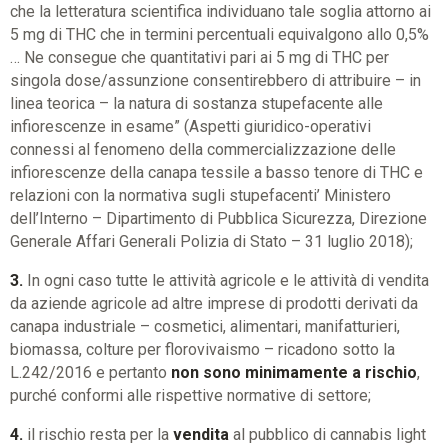
che la letteratura scientifica individuano tale soglia attorno ai
5 mg di THC che in termini percentuali equivalgono allo 0,5%
… Ne consegue che quantitativi pari ai 5 mg di THC per
singola dose/assunzione consentirebbero di attribuire – in
linea teorica – la natura di sostanza stupefacente alle
infiorescenze in esame” (Aspetti giuridico-operativi
connessi al fenomeno della commercializzazione delle
infiorescenze della canapa tessile a basso tenore di THC e
relazioni con la normativa sugli stupefacenti’ Ministero
dell’Interno – Dipartimento di Pubblica Sicurezza, Direzione
Generale Affari Generali Polizia di Stato – 31 luglio 2018);
3.
In ogni caso tutte le attività agricole e le attività di vendita
da aziende agricole ad altre imprese di prodotti derivati da
canapa industriale – cosmetici, alimentari, manifatturieri,
biomassa, colture per florovivaismo – ricadono sotto la
L.242/2016 e pertanto
non sono minimamente a rischio
,
purché conformi alle rispettive normative di settore;
4.
il rischio resta per la
vendita
al pubblico di cannabis light