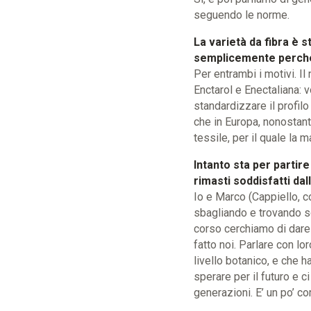
seguendo le norme.
La varietà da fibra è 
semplicemente perché r
Per entrambi i motivi. I
Enctarol e Enectaliana: v
standardizzare il profilo
che in Europa, nonostant
tessile, per il quale la m
Intanto sta per partir
rimasti soddisfatti da
Io e Marco (Cappiello, c
sbagliando e trovando so
corso cerchiamo di dare l
fatto noi. Parlare con l
livello botanico, e che h
sperare per il futuro e c
generazioni. E’ un po’ 