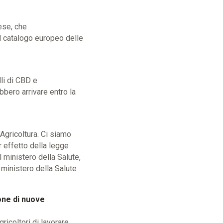
ese, che
el catalogo europeo delle
li di CBD e
bero arrivare entro la
’Agricoltura. Ci siamo
r effetto della legge
l ministero della Salute,
 ministero della Salute
one di nuove
ricoltori di lavorare