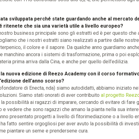
stata sviluppata perché state guardando anche al mercato del
itenete che sia una varietà utile a livello europeo?
l nostro business principale sono gli estratti ed è per questo che
ogliamo che i nostri estratti siano realizzati a partire dalle nostr
 terpenico, il colore e il sapore. Da qualche anno guardiamo anche
e manchino ancora i sistemi di trasformazione, prima o poi esplod
ateria prima arriva dalla Cina, e anche per quello dell’edilizia.
e la nuova edizione di Reezo Academy con il corso formativo
ll’edizione dell’anno scorso?
ofondatore di Enecta, nda) siamo autodidatti, abbiamo iniziato n
luzioni. Siamo stati onorati di aver contribuito
al progetto Ree
a possibilità ai ragazzi di imparare, cercando di evitare di fare 
oro e vedere che sono ragazzi che amano la pianta nella sua inte
anno presentato progetti a livello di fitorimediazione o a livello e
i ha fatto sentire orgogliosi per aver avuto la possibilità di inves
come piantare un seme e prendersene cura.