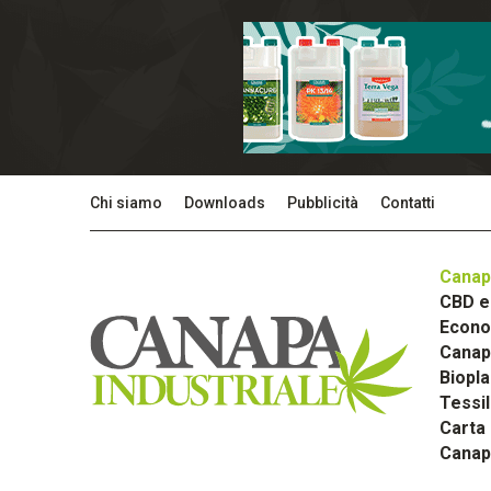
Chi siamo
Downloads
Pubblicità
Contatti
Canap
CBD e 
Econom
Canapa
Biopla
Tessi
Carta
Canap