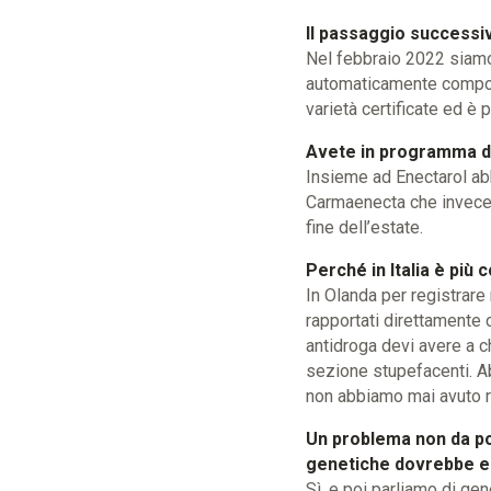
Il passaggio successiv
Nel febbraio 2022 siamo 
automaticamente comporta
varietà certificate ed è
Avete in programma di
Insieme ad Enectarol abb
Carmaenecta che invece è
fine dell’estate.
Perché in Italia è più 
In Olanda per registrare
rapportati direttamente c
antidroga devi avere a che
sezione stupefacenti. Ab
non abbiamo mai avuto r
Un problema non da poc
genetiche dovrebbe es
Sì, e poi parliamo di gen