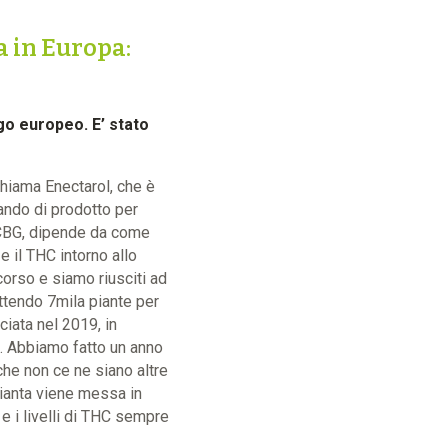
a in Europa:
ogo europeo. E’ stato
 chiama Enectarol, che è
ando di prodotto per
i CBG, dipende da come
e il THC intorno allo
orso e siamo riusciti ad
ettendo 7mila piante per
iata nel 2019, in
. Abbiamo fatto un anno
 che non ce ne siano altre
 pianta viene messa in
 e i livelli di THC sempre