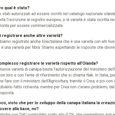
o qual è stato?
stati autorizzati ad essere iscritti nel catalogo nazionale oland
 l’iscrizione al registro europeo, e la varietà è stata iscritta n
 pronta per essere commercializzata.
 registrare anche altre varietà?
iamo registrato anche Enectaliana che è una varietà con alti livel
 una varietà per fibra. Stiamo aspettando le risposte che dovreb
complesso registrare le varietà rispetto all’Olanda?
 nuove varietà di canapa basta l’autorizzazione del ministero dell
on loro e con l’ente di riferimento che si chiama Nak. In Italia, pe
 fare con il ministero dell’Agricoltura, tramite il Crea, e poi con i
biamo fatto richiesta: mentre per Crea non c’erano problemi, dal
isposta.
o, visto che per lo sviluppo della canapa italiana la creazi
sere alla base, no?
etiche con THC controllato sotto allo 0,2%, che permettono agli ag