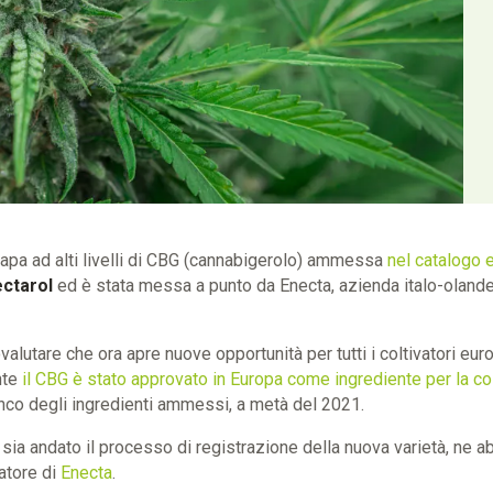
apa ad alti livelli di CBG (cannabigerolo) ammessa
nel catalogo 
ctarol
ed è stata messa a punto da Enecta, azienda italo-olande
valutare che ora apre nuove opportunità per tutti i coltivatori eu
nte
il CBG è stato approvato in Europa come ingrediente per la c
enco degli ingredienti ammessi, a metà del 2021.
ia andato il processo di registrazione della nuova varietà, ne a
atore di
Enecta
.