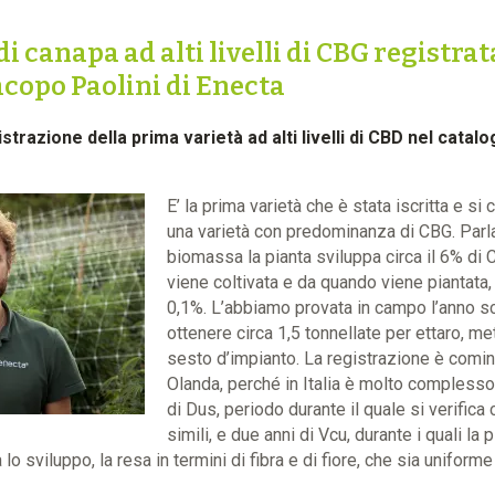
i canapa ad alti livelli di CBG registrat
Jacopo Paolini di Enecta
trazione della prima varietà ad alti livelli di CBD nel catal
E’ la prima varietà che è stata iscritta e si
una varietà con predominanza di CBG. Parl
biomassa la pianta sviluppa circa il 6% d
viene coltivata e da quando viene piantata, 
0,1%. L’abbiamo provata in campo l’anno sc
ottenere circa 1,5 tonnellate per ettaro, m
sesto d’impianto. La registrazione è cominc
Olanda, perché in Italia è molto complesso
di Dus, periodo durante il quale si verifica
simili, e due anni di Vcu, durante i quali la
lo sviluppo, la resa in termini di fibra e di fiore, che sia uniforme