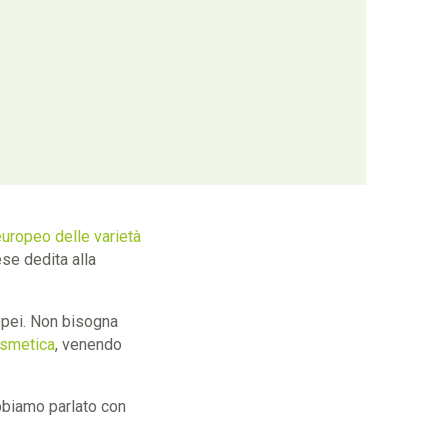
europeo delle varietà
se dedita alla
ropei. Non bisogna
osmetica
, venendo
bbiamo parlato con