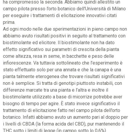
ha compromesso la seconda. Abbiamo quindi allestito un
campo pilota presso l’orto botanico dell’Università di Milano
per eseguire i trattamenti di elicitazione innovativi citati
prima.
Ad ogni modo nelle due sperimentazioni in pieno campo non
abbiamo avuto risultati positivi in seguito al trattamento con
biostimolante ed elicitore. Il biostimolante non ha dato
effetto significativo sui parametri di crescita della pianta
come altezza, resa in seme, in bacchette e peso delle
infiorescenze. Va tuttavia sottolineato che l’esperimento è
stato effettuato solo per una annata e che la canapa è una
pianta talmente eterogenea che trovare risultati significativi
non è semplice. Si tratta di genotipi piuttosto instabili, con
differenze marcate tra una pianta e l’altra e inoltre il
biostimolante utilizzato a base di micorrize potrebbe aver
bisogno di tempo per agire. È stato invece significativo il
trattamento di elicitazione fatto nel campo pilota dell’orto
botanico. Infatti abbiamo avuto un aumento pari al doppio per
i livelli di CBDA (la forma acida del CBD), pur mantenendo il
THC sotto i limiti di legge (in campo sotto lo 0,6%)