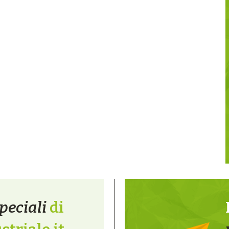
peciali
di