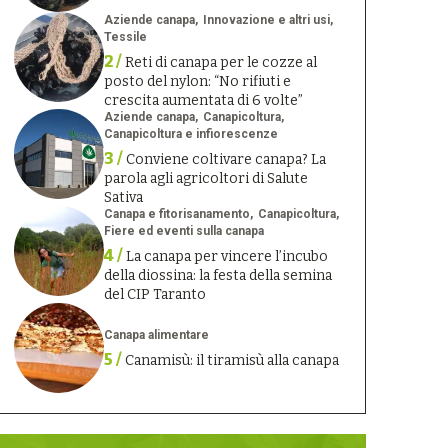
Aziende canapa
Innovazione e altri usi
Tessile
2 /
Reti di canapa per le cozze al
posto del nylon: “No rifiuti e
crescita aumentata di 6 volte”
Aziende canapa
Canapicoltura
Canapicoltura e infiorescenze
3 /
Conviene coltivare canapa? La
parola agli agricoltori di Salute
Sativa
Canapa e fitorisanamento
Canapicoltura
Fiere ed eventi sulla canapa
4 /
La canapa per vincere l’incubo
della diossina: la festa della semina
del CIP Taranto
Canapa alimentare
5 /
Canamisù: il tiramisù alla canapa