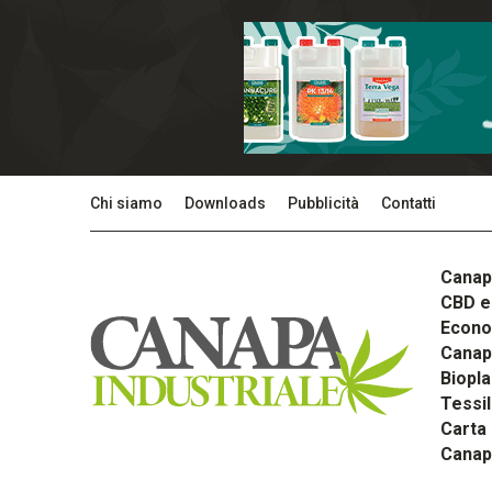
Chi siamo
Downloads
Pubblicità
Contatti
Canap
CBD e 
Econom
Canapa
Biopla
Tessi
Carta
Canap