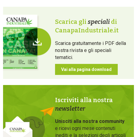
Scarica gli
speciali
di
CanapaIndustriale.it
Scarica gratuitamente i PDF della
nostra rivista e gli speciali
tematici.
Vai alla pagina download
Iscriviti alla nostra
newsletter
Unisciti alla nostra community
e ricevi ogni mese contenuti
inediti e la selezioni degli articoli