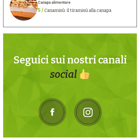
Canapa alimentare
5 /
Canamisù: il tiramisù alla canapa
Seguici sui nostri canali
social