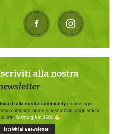
Iscriviti alla nostra
newsletter
Unisciti alla nostra community
e ricevi ogni
ese contenuti inediti e la selezioni degli articoli
iù letti!
Siamo già in 3500
Iscriviti alla newsletter