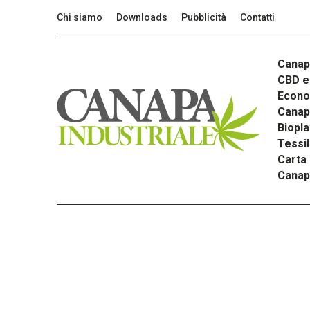
Chi siamo
Downloads
Pubblicità
Contatti
Canap
CBD e 
Econom
Canapa
Biopla
Tessi
Carta
Canap