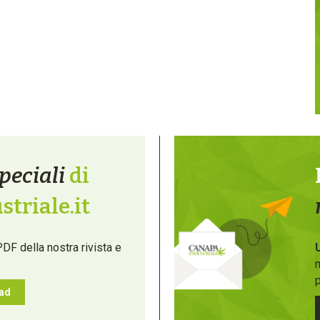
peciali
di
triale.it
PDF della nostra rivista e
m
p
oad