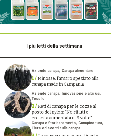
I più letti della settimana
Aziende canapa
Canapa alimentare
1 /
Minosse: l’amaro speziato alla
canapa made in Campania
Aziende canapa
Innovazione e altri usi
Tessile
2 /
Reti di canapa per le cozze al
posto del nylon: “No rifiuti e
crescita aumentata di 6 volte”
Canapa e fitorisanamento
Canapicoltura
Fiere ed eventi sulla canapa
3 /
La canapa per vincere l’incubo