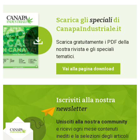
Scarica gli
speciali
di
CanapaIndustriale.it
Scarica gratuitamente i PDF della
nostra rivista e gli speciali
tematici.
Vai alla pagina download
Iscriviti alla nostra
newsletter
Unisciti alla nostra community
e ricevi ogni mese contenuti
inediti e la selezioni degli articoli