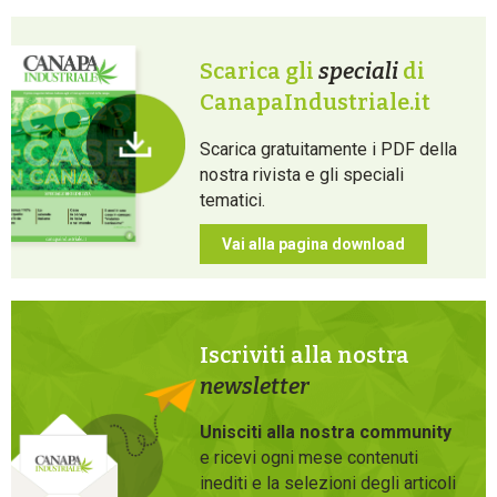
Scarica gli
speciali
di
CanapaIndustriale.it
Scarica gratuitamente i PDF della
nostra rivista e gli speciali
tematici.
Vai alla pagina download
Iscriviti alla nostra
newsletter
Unisciti alla nostra community
e ricevi ogni mese contenuti
inediti e la selezioni degli articoli