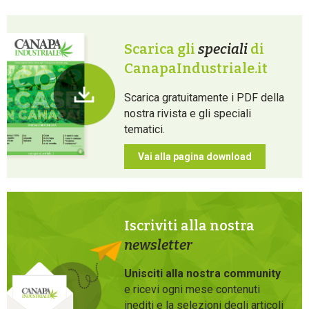
Scarica gli
speciali
di
CanapaIndustriale.it
Scarica gratuitamente i PDF della
nostra rivista e gli speciali
tematici.
Vai alla pagina download
Iscriviti alla nostra
newsletter
Unisciti alla nostra community
e ricevi ogni mese contenuti
inediti e la selezioni degli articoli