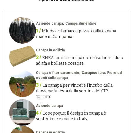
Aziende canapa
Canapa alimentare
1 /
Minosse: l’amaro speziato alla canapa
made in Campania
Canapa in edilizia
2 /
ENEA: con la canapa come isolante addio
ad afa e bollette costose
Canapa e fitorisanamento
Canapicoltura
Fiere ed
eventi sulla canapa
3 /
La canapa per vincere l’incubo della
diossina: la festa della semina del CIP
Taranto
Aziende canapa
4 /
Ecoepoque: il design in canapa è
sostenibile e made in Italy
Canapa in edilizia